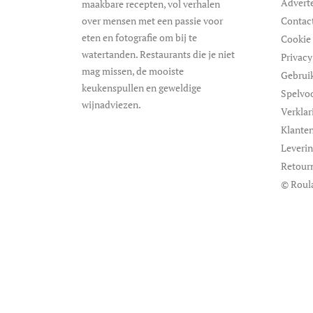
Advert
maakbare recepten, vol verhalen
over mensen met een passie voor
Contac
eten en fotografie om bij te
Cookie 
watertanden. Restaurants die je niet
Privacy
mag missen, de mooiste
Gebrui
keukenspullen en geweldige
Spelvo
wijnadviezen.
Verklar
Klanten
Leveri
Retour
© Roul