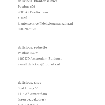
delicious. klantenservice
Postbus 606
7000 AP Doetinchem
e-mail
klantenservice@deliciousmagazine.nl
020 894 7552
delicious. redactie
Postbus 22693
1100 DD Amsterdam-Zuidoost
e-mail delicious@roularta.nl
delicious. shop
Spaklerweg 53
1114 AE Amsterdam
(geen bezoekadres)
KvK: 60880236