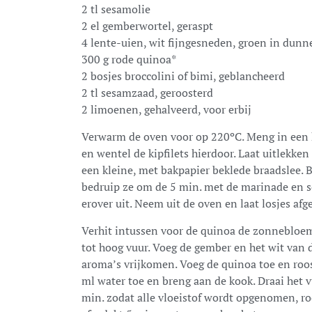
2 tl sesamolie
2 el gemberwortel, geraspt
4 lente-uien, wit fijngesneden, groen in dunne
300 g rode quinoa*
2 bosjes broccolini of bimi, geblancheerd
2 tl sesamzaad, geroosterd
2 limoenen, gehalveerd, voor erbij
Verwarm de oven voor op 220ºC. Meng in een 
en wentel de kipfilets hierdoor. Laat uitlekke
een kleine, met bakpapier beklede braadslee. Ba
bedruip ze om de 5 min. met de marinade en 
erover uit. Neem uit de oven en laat losjes af
Verhit intussen voor de quinoa de zonnebloem
tot hoog vuur. Voeg de gember en het wit van d
aroma’s vrijkomen. Voeg de quinoa toe en roo
ml water toe en breng aan de kook. Draai het 
min. zodat alle vloeistof wordt opgenomen, roe