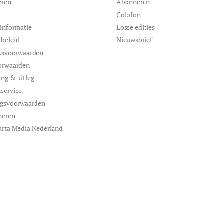
eren
Abonneren
t
Colofon
informatie
Losse edities
 beleid
Nieuwsbrief
ksvoorwaarden
orwaarden
ing & uitleg
service
ngsvoorwaarden
neren
arta Media Nederland