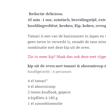
Redactie delicious.
45 min -1 uur
,
aziatisch
,
bereidingstijd
,
extr
hoofdingrediënt
,
keuken
,
Kip
,
koken
,
oven
Tamari is een van de basissauzen in Japan en
geen tarwe in verwerkt is, smaakt de saus min
combinatie met deze kip uit de oven.
Zin in meer kip? Maak dan ook deze met vijge
kip uit de oven met tamari & ahornsiroop
hoofdgerecht | 4 personen
4 el tamari*
4 el ahornsiroop
2 tenen knoflook, geperst
4 kipfilets à 180 g
1 el zonnebloemolie