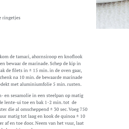
 ringetjes
kom de tamari, ahornsiroop en knoflook
n en bewaar de marinade. Schep de kip in
k de filets in ± 15 min. in de oven gaar,
schenk na 10 min. de bewaarde marinade
gedekt met aluminiumfolie 5 min. rusten.
- en sesamolie in een steelpan op matig
e lente-ui toe en bak 1-2 min. tot de
ster die al omscheppend ± 30 sec. Voeg 750
vuur matig tot laag en kook de quinoa ± 10
r af en toe door. Neem van het vuur, laat