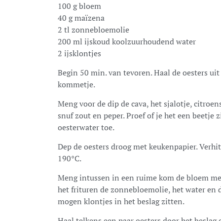
100 g bloem
40 g maïzena
2 tl zonnebloemolie
200 ml ijskoud koolzuurhoudend water
2 ijsklontjes
Begin 50 min. van tevoren. Haal de oesters uit 
kommetje.
Meng voor de dip de cava, het sjalotje, citro
snuf zout en peper. Proef of je het een beetje z
oesterwater toe.
Dep de oesters droog met keukenpapier. Verhit 
190°C.
Meng intussen in een ruime kom de bloem met 
het frituren de zonnebloemolie, het water en de
mogen klontjes in het beslag zitten.
Haal telkens een paar oesters door het beslag e