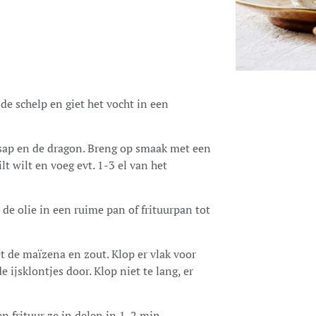
de schelp en giet het vocht in een
ensap en de dragon. Breng op smaak met een
ilt wilt en voeg evt. 1-3 el van het
de olie in een ruime pan of frituurpan tot
de maïzena en zout. Klop er vlak voor
 ijsklontjes door. Klop niet te lang, er
n frituur ze in delen in 1-2 min.