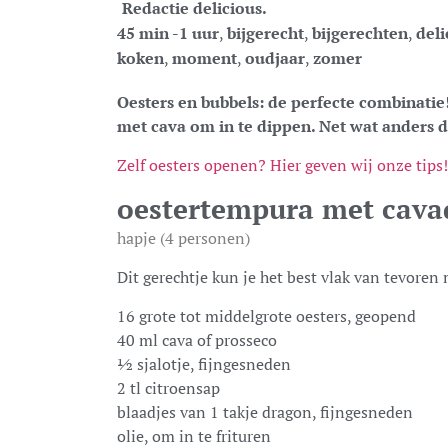
Redactie delicious.
45 min -1 uur
,
bijgerecht
,
bijgerechten
,
deli
koken
,
moment
,
oudjaar
,
zomer
Oesters en bubbels: de perfecte combinati
met cava om in te dippen. Net wat anders d
Zelf oesters openen? Hier geven wij onze tips!
oestertempura met cava
hapje (4 personen)
Dit gerechtje kun je het best vlak van tevoren
16 grote tot middelgrote oesters, geopend
40 ml cava of prosseco
½ sjalotje, fijngesneden
2 tl citroensap
blaadjes van 1 takje dragon, fijngesneden
olie, om in te frituren