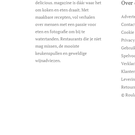
delicious. magazine is dáár waar het
Over 
om koken en eten draait. Met
Advert
maakbare recepten, vol verhalen
over mensen met een passie voor
Contac
eten en fotografie om bij te
Cookie 
watertanden. Restaurants die je niet
Privacy
mag missen, de mooiste
Gebrui
keukenspullen en geweldige
Spelvo
wijnadviezen.
Verklar
Klanten
Leveri
Retour
© Roul