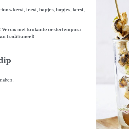
cious. kerst
,
feest
,
hapjes
,
hapjes
,
kerst
,
e! Verras met krokante oestertempura
an traditioneel!
dip
 maken.