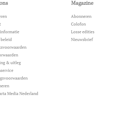
ons
Magazine
eren
Abonneren
t
Colofon
informatie
Losse edities
 beleid
Nieuwsbrief
ksvoorwaarden
orwaarden
ing & uitleg
service
ngsvoorwaarden
neren
arta Media Nederland