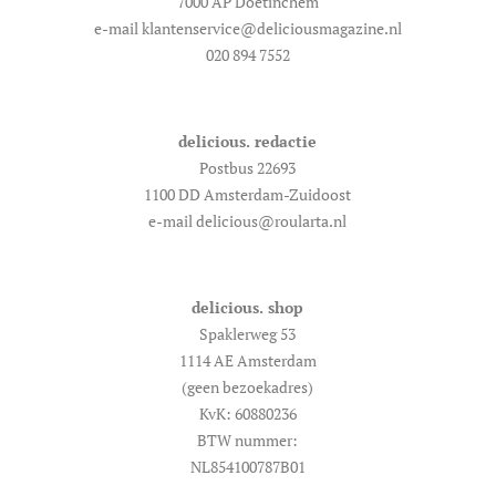
7000 AP Doetinchem
e-mail klantenservice@deliciousmagazine.nl
020 894 7552
delicious. redactie
Postbus 22693
1100 DD Amsterdam-Zuidoost
e-mail delicious@roularta.nl
delicious. shop
Spaklerweg 53
1114 AE Amsterdam
(geen bezoekadres)
KvK: 60880236
BTW nummer:
NL854100787B01