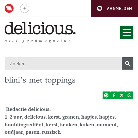
AANMELDEN
nr.1 foodmagazine
blini’s met toppings
Redactie delicious.
1-2 uur
,
delicious. kerst
,
granen
,
hapjes
,
hapjes
,
hoofdingrediënt
,
kerst
,
keuken
,
koken
,
moment
,
oudjaar
,
pasen
,
russisch