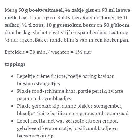
Meng
50 g boekweitmeel
,
½ zakje gist
en
90 ml lauwe
melk
. Laat 1 uur rijzen. Splits
1 ei.
Roer de dooier,
½ tl
suiker
,
½ tl zout
,
10 g gesmolten boter
en
50 g bloem
door beslag. Sla het eiwit stijf en spatel erdoor. Laat nog
½ uur rijzen. Bak er ronde blini’s van in een koekenpan.
Bereiden ± 30 min. / wachten ± 1½ uur
toppings
Lepeltje crème fraîche, toefje haring kaviaar,
bieslookstengeltjes
Plakje rood-schimmelkaas, partje perzik, zwarte
peper en dragonblaadjes
Plakje gerookte kip, dunne plakjes stemgember,
blaadje Thaise basilicum en geroosterd sesamzaad
Lepel ricotta met wat geraspte citroen erdoor,
gehalveerd kerstomaatje, basilicumblaadje en
balsamicosiroop