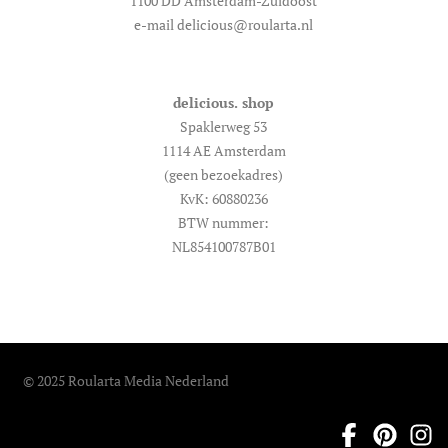
1100 DD Amsterdam-Zuidoost
e-mail delicious@roularta.nl
delicious. shop
Spaklerweg 53
1114 AE Amsterdam
(geen bezoekadres)
KvK: 60880236
BTW nummer:
NL854100787B01
© 2025 Roularta Media Nederland