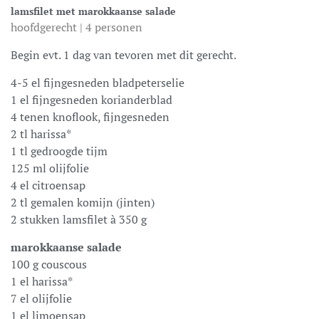
lamsfilet met marokkaanse salade
hoofdgerecht | 4 personen
Begin evt. 1 dag van tevoren met dit gerecht.
4-5 el fijngesneden bladpeterselie
1 el fijngesneden korianderblad
4 tenen knoflook, fijngesneden
2 tl harissa*
1 tl gedroogde tijm
125 ml olijfolie
4 el citroensap
2 tl gemalen komijn (jinten)
2 stukken lamsfilet à 350 g
marokkaanse salade
100 g couscous
1 el harissa*
7 el olijfolie
1 el limoensap