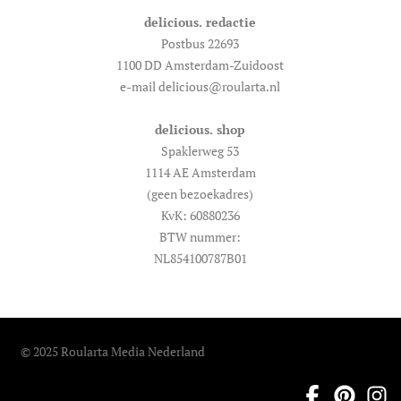
delicious. redactie
Postbus 22693
1100 DD Amsterdam-Zuidoost
e-mail delicious@roularta.nl
delicious. shop
Spaklerweg 53
1114 AE Amsterdam
(geen bezoekadres)
KvK: 60880236
BTW nummer:
NL854100787B01
© 2025 Roularta Media Nederland