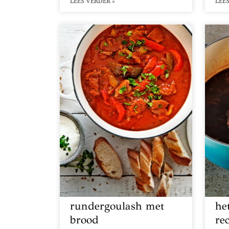
LEES VERDER »
LEES
rundergoulash met
het
brood
re