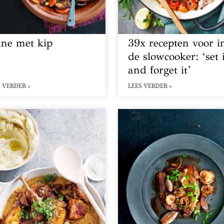
jine met kip
39x recepten voor i
de slowcooker: ‘set 
and forget it’
 VERDER »
LEES VERDER »