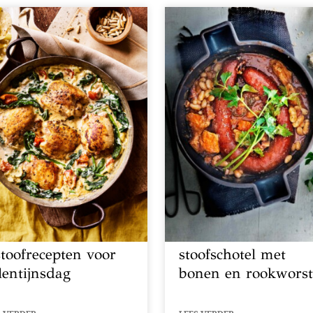
stoofrecepten voor
stoofschotel met
lentijnsdag
bonen en rookwors