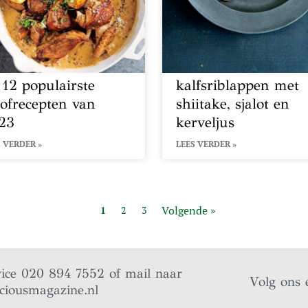
 12 populairste
kalfsriblappen met
oofrecepten van
shiitake, sjalot en
23
kerveljus
 VERDER »
LEES VERDER »
Volgende »
1
2
3
vice 020 894 7552 of mail naar
Volg ons 
iciousmagazine.nl