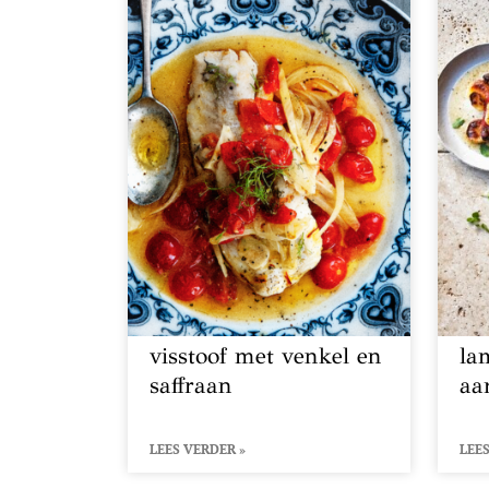
visstoof met venkel en
la
saffraan
aa
LEES VERDER »
LEES