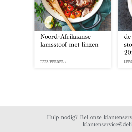
Noord-Afrikaanse
de
lamsstoof met linzen
st
20
LEES VERDER »
LEES
Hulp nodig? Bel onze klantenser
klantenservice@del