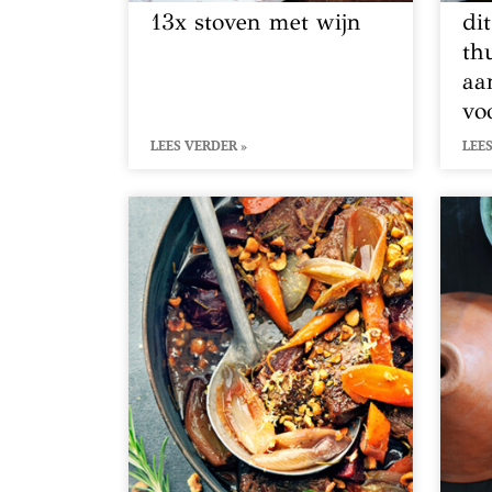
13x stoven met wijn
di
th
aa
vo
LEES VERDER »
LEES