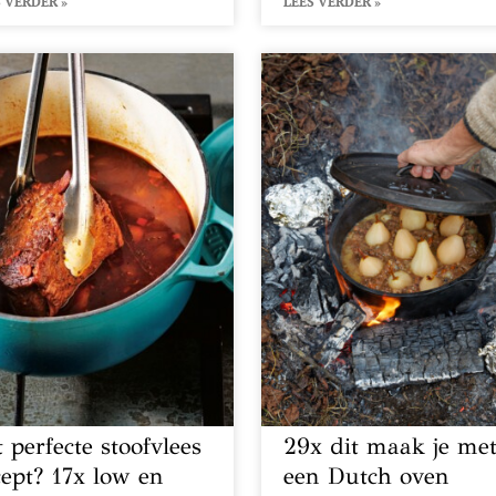
 VERDER »
LEES VERDER »
 perfecte stoofvlees
29x dit maak je me
cept? 17x low en
een Dutch oven