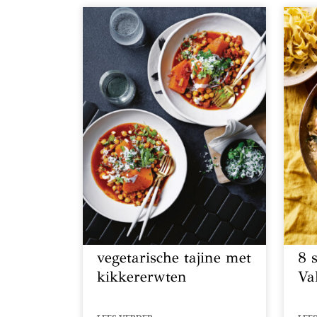
vegetarische tajine met
8 
kikkererwten
Va