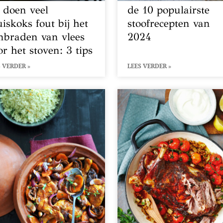
t doen veel
de 10 populairste
uiskoks fout bij het
stoofrecepten van
nbraden van vlees
2024
or het stoven: 3 tips
 VERDER »
LEES VERDER »