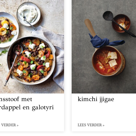
msstoof met
kimchi jjigae
rdappel en galotyri
 VERDER »
LEES VERDER »