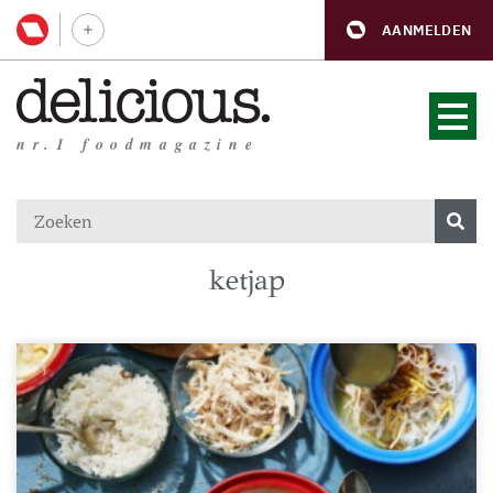
AANMELDEN
nr.1 foodmagazine
ketjap