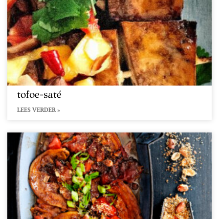
tofoe-saté
LEES VERDER »