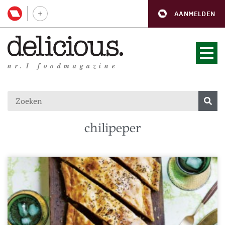
AANMELDEN
nr.1 foodmagazine
chilipeper