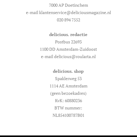
7000 AP Doetinchem
e-mail klantenservice@deliciousmagazine.nl
020 894 7552
delicious. redactie
Postbus 22693
1100 DD Amsterdam-Zuidoost
e-mail delicious@roularta.nl
delicious. shop
Spaklerweg 53
1114 AE Amsterdam
(geen bezoekadres)
KvK: 60880236
BTW nummer:
NL854100787B01