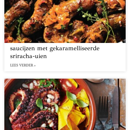
saucijzen met gekaramelliseerde
sriracha-uien
LEES VERDER »