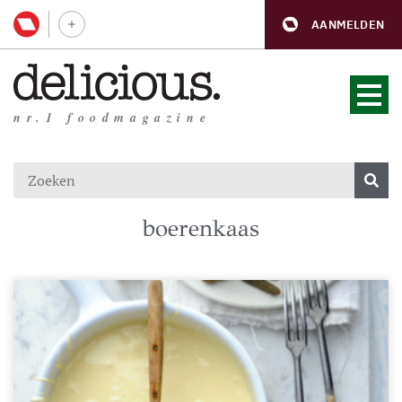
AANMELDEN
nr.1 foodmagazine
boerenkaas