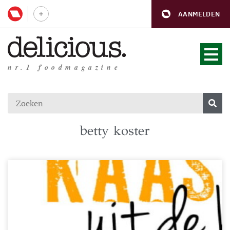
AANMELDEN
nr.1 foodmagazine
betty koster