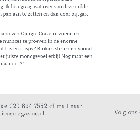
ig. Ik hou graag wat over van deze milde
n pan aan te zetten en dan door bijtgare
giano van Giorgio Cravero, vriend en
rse nuances te proeven in de enorme
f fris en crispy? Brokjes steken en vooral
 het juiste mondgevoel erbij! Nog maar een
 daar ook?’
vice 020 894 7552 of mail naar
Volg ons 
ciousmagazine.nl