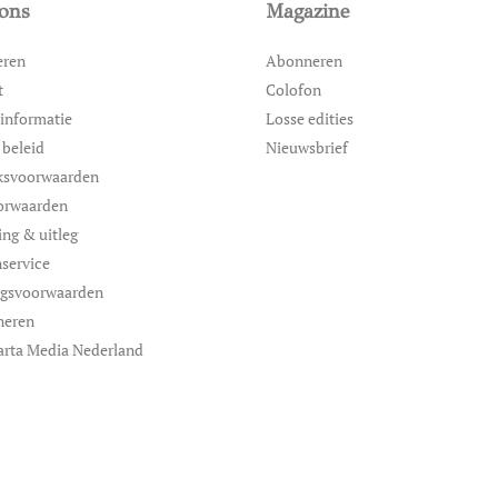
ons
Magazine
eren
Abonneren
t
Colofon
informatie
Losse edities
 beleid
Nieuwsbrief
ksvoorwaarden
orwaarden
ing & uitleg
service
ngsvoorwaarden
neren
arta Media Nederland