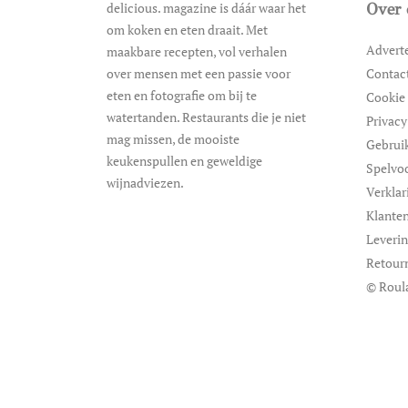
delicious. magazine is dáár waar het
Over 
om koken en eten draait. Met
Advert
maakbare recepten, vol verhalen
over mensen met een passie voor
Contac
eten en fotografie om bij te
Cookie 
watertanden. Restaurants die je niet
Privacy
mag missen, de mooiste
Gebrui
keukenspullen en geweldige
Spelvo
wijnadviezen.
Verklar
Klanten
Leveri
Retour
© Roul