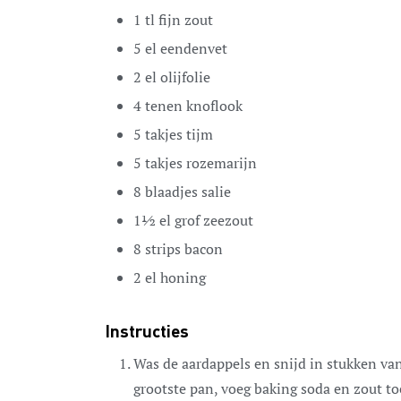
1
tl
fijn zout
5
el
eendenvet
2
el
olijfolie
4
tenen
knoflook
5
takjes
tijm
5
takjes
rozemarijn
8
blaadjes
salie
11⁄2
el
grof zeezout
8
strips
bacon
2
el
honing
Instructies
Was de aardappels en snijd in stukken van
grootste pan, voeg baking soda en zout to