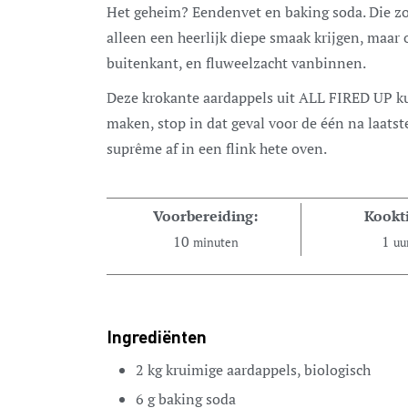
Het geheim? Eendenvet en baking soda. Die zo
alleen een heerlijk diepe smaak krijgen, maar 
buitenkant, en fluweelzacht vanbinnen.
Deze krokante aardappels uit ALL FIRED UP
k
maken, stop in dat geval voor de één na laats
suprême af in een flink hete oven.
Voorbereiding:
Kookti
10
1
minuten
uu
Ingrediënten
2
kg
kruimige aardappels, biologisch
6
g
baking soda