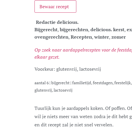
Bewaar recept
Redactie delicious.
Bijgerecht
,
bijgerechten
,
delicious. kerst
,
ex
ovengerechten
,
Recepten
,
winter
,
zomer
Op zoek naar aardappelrecepten voor de feestdage
elkaar gezet.
Voorkeur:
glutenvrij, lactosevrij
aantal
6
|
bijgerecht
|
familietijd, feestdagen, feestelij
glutenvrij, lactosevrij
Tuurlijk kun je aardappels koken. Of poffen. Of als schijfjes bakken in een pan. Maar daar
wil je niets meer van weten zodra je dit hebt 
en dit recept zal je niet snel vervelen.