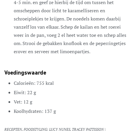
4-5 min. en geef ze hierbij de tijd om tussen het
omscheppen door licht te karamelliseren en
schroeiplekjes te krijgen. De noedels komen daarbij
vanzelf los van elkaar. Schep de kailan en het roerei
weer in de pan, voeg 2 el heet water toe en schep alles
om. Strooi de gebakken knoflook en de peperringetjes
erover en serveer met limoenpartjes.
Voedingswaarde
Calorieën:
755
kcal
Eiwit:
22
g
Vet:
12
g
Koolhydraten:
137
g
RECEPTEN, FOODSTYLING: LUCY NUNES, TRACEY PATTISSON |