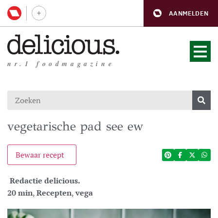
AANMELDEN
nr.1 foodmagazine
vegetarische pad see ew
Bewaar recept
Redactie delicious.
20 min
,
Recepten
,
vega