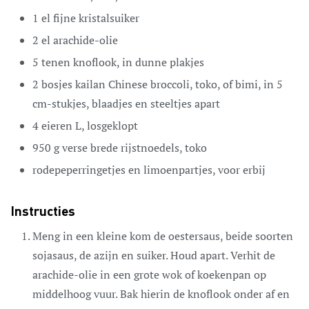
1
el
fijne kristalsuiker
2
el
arachide-olie
5
tenen
knoflook,
in dunne plakjes
2
bosjes kailan
Chinese broccoli, toko, of bimi, in 5
cm-stukjes, blaadjes en steeltjes apart
4
eieren
L, losgeklopt
950
g
verse brede rijstnoedels,
toko
rodepeperringetjes en limoenpartjes,
voor erbij
Instructies
Meng in een kleine kom de oestersaus, beide soorten
sojasaus, de azijn en suiker. Houd apart. Verhit de
arachide-olie in een grote wok of koekenpan op
middelhoog vuur. Bak hierin de knoflook onder af en