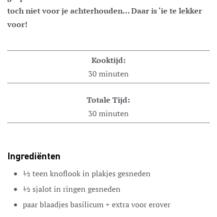
toch niet voor je achterhouden… Daar is ‘ie te lekker
voor!
Kooktijd:
30
minuten
Totale Tijd:
30
minuten
Ingrediënten
½
teen
knoflook
in plakjes gesneden
½
sjalot
in ringen gesneden
paar
blaadjes
basilicum
+ extra voor erover