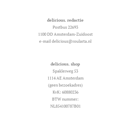
delicious. redactie
Postbus 22693
1100 DD Amsterdam-Zuidoost
e-mail delicious@roularta.nl
delicious. shop
Spaklerweg 53
1114 AE Amsterdam
(geen bezoekadres)
KvK: 60880236
BTW nummer:
NL854100787B01