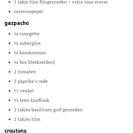
1
takje
tijm
fijngesneden + extra voor erover
cayennepeper
gazpacho
¼
courgette
¼
aubergine
¼
komkommer
¼
bos
bleekselderij
2
tomaten
2
paprika’s
rode
½
venkel
½
teen
knoflook
2
takjes
basilicum
grof gesneden
2
takjes
tijm
croutons