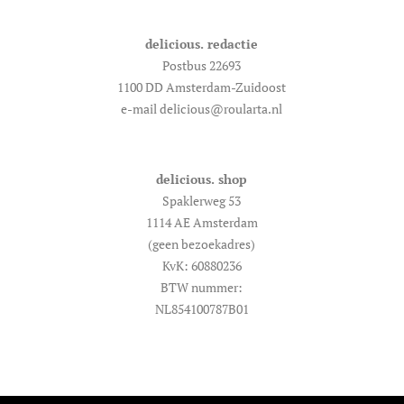
delicious. redactie
Postbus 22693
1100 DD Amsterdam-Zuidoost
e-mail delicious@roularta.nl
delicious. shop
Spaklerweg 53
1114 AE Amsterdam
(geen bezoekadres)
KvK: 60880236
BTW nummer:
NL854100787B01