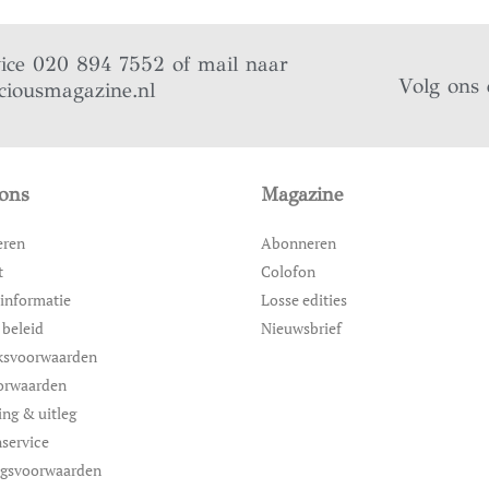
vice 020 894 7552 of mail naar
Volg ons 
ciousmagazine.nl
ons
Magazine
eren
Abonneren
t
Colofon
informatie
Losse edities
 beleid
Nieuwsbrief
ksvoorwaarden
orwaarden
ing & uitleg
service
ngsvoorwaarden