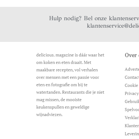
Hulp nodig? Bel onze klantenser
klantenservice@deli
delicious. magazine is dáár waar het
Over 
om koken en eten draait. Met
Advert
maakbare recepten, vol verhalen
over mensen met een passie voor
Contac
eten en fotografie om bij te
Cookie 
watertanden. Restaurants die je niet
Privacy
mag missen, de mooiste
Gebrui
keukenspullen en geweldige
Spelvo
wijnadviezen.
Verklar
Klanten
Leveri