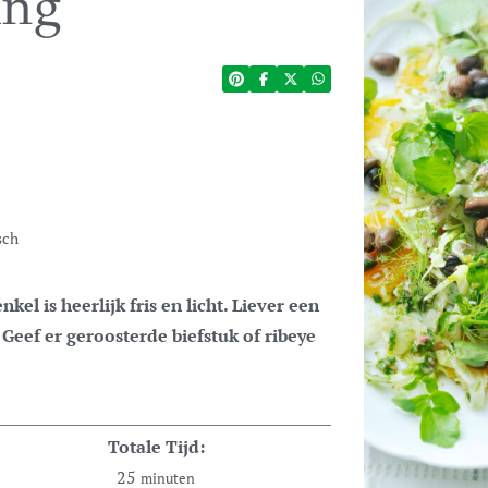
ing
sch
eef er geroosterde biefstuk of ribeye
Totale Tijd:
25
minuten