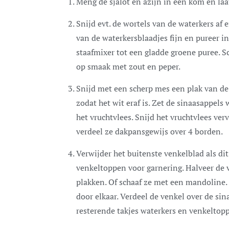
Meng de sjalot en azijn in een kom en laa
Snijd evt. de wortels van de waterkers af e
van de waterkersblaadjes fijn en pureer 
staafmixer tot een gladde groene puree. S
op smaak met zout en peper.
Snijd met een scherp mes een plak van de
zodat het wit eraf is. Zet de sinaasappels w
het vruchtvlees. Snijd het vruchtvlees ve
verdeel ze dakpansgewijs over 4 borden.
Verwijder het buitenste venkelblad als di
venkeltoppen voor garnering. Halveer de v
plakken. Of schaaf ze met een mandoline.
door elkaar. Verdeel de venkel over de si
resterende takjes waterkers en venkeltop