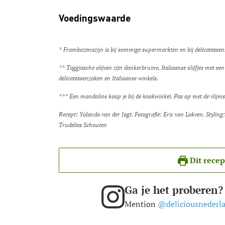
Voedingswaarde
* Frambozenazijn is bij sommige supermarkten en bij delicatessen
** Taggiasche olijven zijn donkerbruine, Italiaanse olijfjes met ee
delicatessenzaken en Italiaanse winkels.
*** Een mandoline koop je bij de kookwinkel. Pas op met de vlijm
Recept: Yolanda van der Jagt. Fotografie: Eric van Lokven. Styling: Cyn Ferdinandus. Bereiding Eke Mariën. Productie:
Trudelies Schouten
Dit recep
Ga je het proberen?
Mention
@deliciousnederl