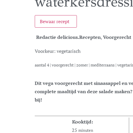
waterkersdress
Bewaar recept
Redactie delicious.
Recepten
,
Voorgerecht
Voorkeur:
vegetarisch
aantal
4
|
voorgerecht
|
zomer
|
mediterraans
|
vegetari
Dit vega voorgerecht met sinaasappel en venkel is heerlijk fris en licht. Liever een
complete maaltijd van deze salade maken? G
bij!
Kooktijd:
25
minuten