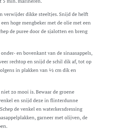
t 5 min. marineren.
n verwijder dikke steeltjes. Snijd de helft
in een hoge mengbeker met de olie met een
chep de puree door de sjalotten en breng
 onder- en bovenkant van de sinaasappels,
eer rechtop en snijd de schil dik af, tot op
rvolgens in plakken van ½ cm dik en
t niet zo mooi is. Bewaar de groene
enkel en snijd deze in flinterdunne
 Schep de venkel en waterkersdressing
naasappelplakken, garneer met olijven, de
pen.