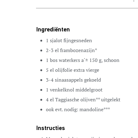
Ingrediënten
1
sjalot
fijngesneden
2-3
el
frambozenazijn*
1
bos
waterkers
a`± 150 g, schoon
5
el
olijfolie
extra vierge
3-4
sinaasappels
gekoeld
1
venkelknol
middelgroot
4
el
Taggiasche olijven**
uitgelekt
ook evt. nodig:
mandoline***
Instructies