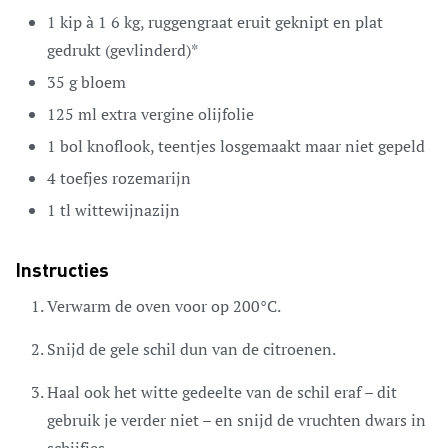
1
kip à 1
6 kg, ruggengraat eruit geknipt en plat
gedrukt (gevlinderd)*
35
g
bloem
125
ml
extra vergine olijfolie
1
bol knoflook,
teentjes losgemaakt maar niet gepeld
4
toefjes rozemarijn
1
tl
wittewijnazijn
Instructies
Verwarm de oven voor op 200°C.
Snijd de gele schil dun van de citroenen.
Haal ook het witte gedeelte van de schil eraf – dit
gebruik je verder niet – en snijd de vruchten dwars in
schijfjes.