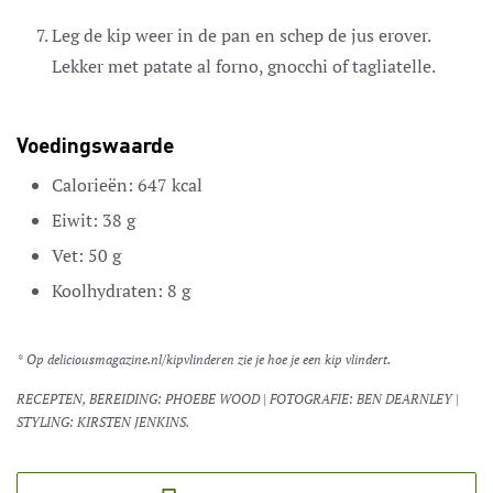
Leg de kip weer in de pan en schep de jus erover.
Lekker met patate al forno, gnocchi of tagliatelle.
Voedingswaarde
Calorieën:
647
kcal
Eiwit:
38
g
Vet:
50
g
Koolhydraten:
8
g
* Op deliciousmagazine.nl/kipvlinderen zie je hoe je een kip vlindert.
RECEPTEN, BEREIDING: PHOEBE WOOD | FOTOGRAFIE: BEN DEARNLEY |
STYLING: KIRSTEN JENKINS.