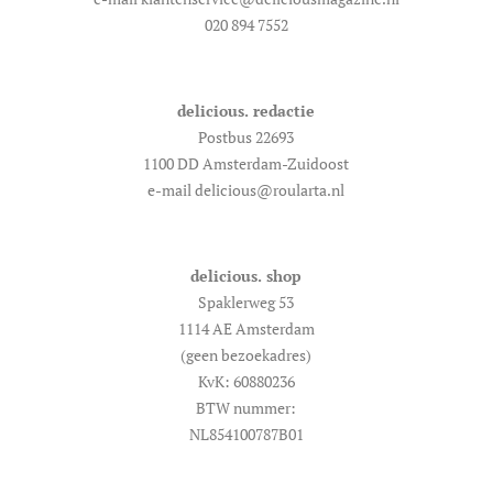
020 894 7552
delicious. redactie
Postbus 22693
1100 DD Amsterdam-Zuidoost
e-mail delicious@roularta.nl
delicious. shop
Spaklerweg 53
1114 AE Amsterdam
(geen bezoekadres)
KvK: 60880236
BTW nummer:
NL854100787B01