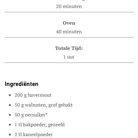
20
minuten
Oven
40
minuten
Totale Tijd:
1
uur
Ingrediënten
200
g
havermout
50
g
walnoten,
grof gehakt
50
g
oersuiker*
1
tl
bakpoeder,
gezeefd
2
tl
kaneelpoeder