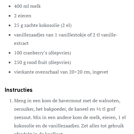
400
ml
melk
2
eieren
25
g
zachte kokosolie
(2 el)
vanillezaadjes van 1 vanillestokje
of 2 tl vanille-
extract
100
cranberry’s
(diepvries)
250
g
rood fruit
(diepvries)
vierkante ovenschaal van 20×20 cm,
ingevet
Instructies
Meng in een kom de havermout met de walnoten,
oersuiker, het bakpoeder, de kaneel en ½ tl grof
zeezout. Mix in een andere kom de melk, eieren, 1 el
kokosolie en de vanillezaadjes. Zet alles tot gebruik
afgedekt in de koelkast.