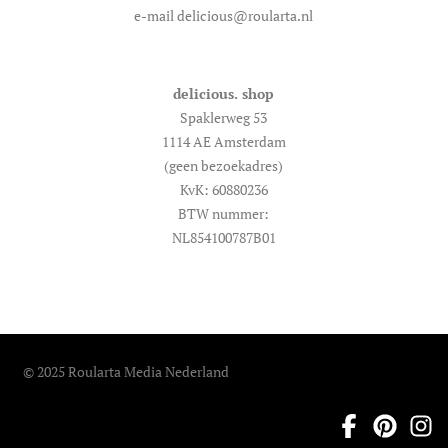
e-mail delicious@roularta.nl
delicious. shop
Spaklerweg 53
1114 AE Amsterdam
(geen bezoekadres)
KvK: 60880236
BTW nummer:
NL854100787B01
© 2025 Roularta Media Nederland