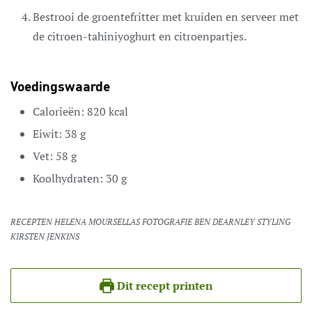
Bestrooi de groentefritter met kruiden en serveer met
de citroen-tahiniyoghurt en citroenpartjes.
Voedingswaarde
Calorieën:
820
kcal
Eiwit:
38
g
Vet:
58
g
Koolhydraten:
30
g
RECEPTEN HELENA MOURSELLAS FOTOGRAFIE BEN DEARNLEY STYLING
KIRSTEN JENKINS
Dit recept printen