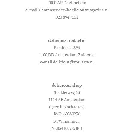
7000 AP Doetinchem
e-mail klantenservice@deliciousmagazine.nl
020 894 7552
delicious. redactie
Postbus 22693
1100 DD Amsterdam-Zuidoost
e-mail delicious@roularta.nl
delicious. shop
Spaklerweg 53
1114 AE Amsterdam
(geen bezoekadres)
KvK: 60880236
BTW nummer:
NL854100787B01