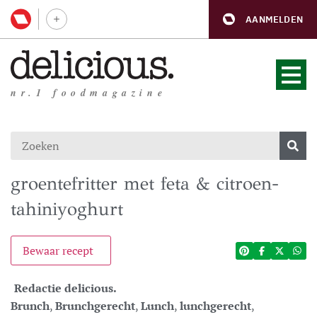
AANMELDEN
nr.1 foodmagazine
groentefritter met feta & citroen-
tahiniyoghurt
Bewaar recept
Redactie delicious.
Brunch
,
Brunchgerecht
,
Lunch
,
lunchgerecht
,