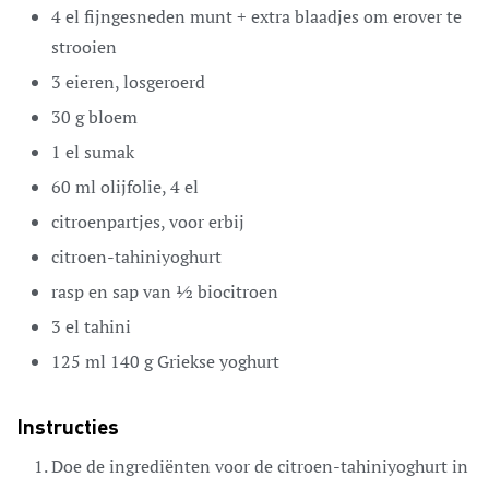
4
el
fijngesneden munt + extra blaadjes om erover te
strooien
3
eieren,
losgeroerd
30
g
bloem
1
el
sumak
60
ml
olijfolie,
4 el
citroenpartjes,
voor erbij
citroen-tahiniyoghurt
rasp en sap van ½
biocitroen
3
el
tahini
125
ml
140 g Griekse yoghurt
Instructies
Doe de ingrediënten voor de citroen-tahiniyoghurt in