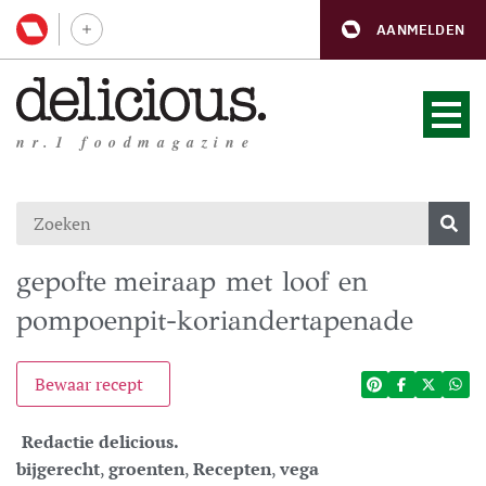
AANMELDEN
nr.1 foodmagazine
gepofte meiraap met loof en
pompoenpit-koriandertapenade
Bewaar recept
Redactie delicious.
bijgerecht
,
groenten
,
Recepten
,
vega