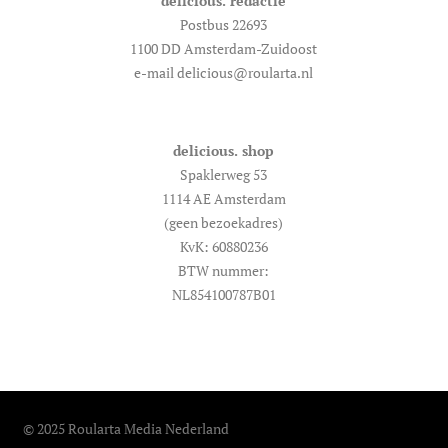
delicious. redactie
Postbus 22693
1100 DD Amsterdam-Zuidoost
e-mail delicious@roularta.nl
delicious. shop
Spaklerweg 53
1114 AE Amsterdam
(geen bezoekadres)
KvK: 60880236
BTW nummer:
NL854100787B01
© 2025 Roularta Media Nederland