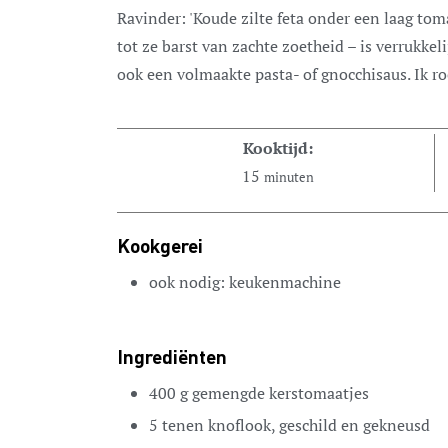
Ravinder: 'Koude zilte feta onder een laag tomaten –verhit in olijfolie met allerlei lekkers
tot ze barst van zachte zoetheid – is verrukkel
ook een volmaakte pasta- of gnocchisaus. Ik ro
Kooktijd:
15
minuten
Kookgerei
ook nodig: keukenmachine
Ingrediënten
400
g
gemengde kerstomaatjes
5
tenen
knoflook,
geschild en gekneusd