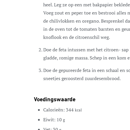
heel. Leg ze op een met bakpapier beklede
Voeg zout en peper toe en bestrooi alles m
de chilivlokken en oregano. Besprenkel dan
in de oven tot de tomaten barsten en geur
knoflook en de citroenschil weg.
Doe de feta intussen met het citroen- sap
gladde, romige massa. Schep in een kom e
Doe de gepureerde feta in een schaal en 
sneetjes geroosterd zuurdesembrood.
Voedingswaarde
Calorieën:
344
kcal
Eiwit:
10
g
Vet:
30
g