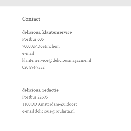
Contact
delicious. klantenservice
Postbus 606
7000 AP Doetinchem
e-mail
klantenservice@deliciousmagazine.nl
020 894 7552
delicious. redactie
Postbus 22693
1100 DD Amsterdam-Zuidoost
e-mail delicious@roularta.nl