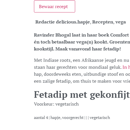
Bewaar recept
Redactie delicious.
hapje
,
Recepten
,
vega
Ravinder Bhogal laat in haar boek Comfort 
én toch betaalbaar vega(n) kookt. Groenten
kookstijl. Maak vanavond haar fetadip!
Met Indiase roots, een Afrikaanse jeugd en nu
staan haar gerechten voor mondiaal geluk.
In 
hap, doordeweeks eten, uitbundige stoof en oo
een zalige fetadip, om thuis te maken voor vr
Fetadip met gekonfij
Voorkeur:
vegetarisch
aantal
4
|
hapje, voorgerecht
| | |
vegetarisch