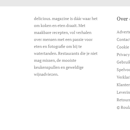
delicious. magazine is dáár waar het
Over 
om koken en eten draait. Met
Advert
maakbare recepten, vol verhalen
over mensen met een passie voor
Contac
eten en fotografie om bij te
Cookie 
watertanden. Restaurants die je niet
Privacy
mag missen, de mooiste
Gebrui
keukenspullen en geweldige
Spelvo
wijnadviezen.
Verklar
Klanten
Leveri
Retour
© Roul