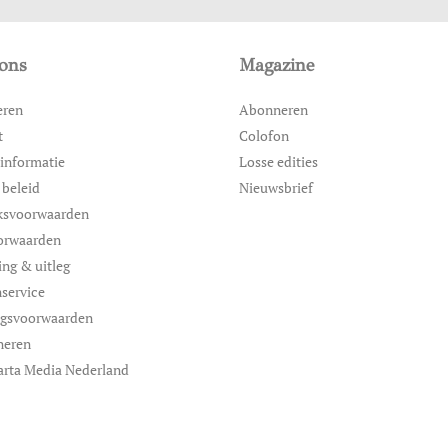
ons
Magazine
eren
Abonneren
t
Colofon
informatie
Losse edities
 beleid
Nieuwsbrief
ksvoorwaarden
orwaarden
ing & uitleg
service
ngsvoorwaarden
neren
arta Media Nederland