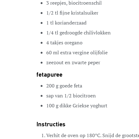
3
reepjes,
biocitroenschil
1/2
tl
fijne kristalsuiker
1
tl
korianderzaad
1/4
tl
gedroogde chilivlokken
4
takjes oregano
60
ml
extra vergine olijfolie
zeezout en zwarte peper
fetapuree
200
g
goede feta
sap van 1/2
biocitroen
100
g
dikke Griekse yoghurt
Instructies
Verhit de oven op 180°C. Snijd de groots