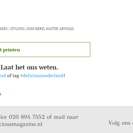
ERS | STYLING: JOSS HERD, HATTIE ARNOLD.
t printen
 Laat het ons weten.
and
of tag
#deliciousnederland
!
n
vice 020 894 7552 of mail naar
Volg ons 
ciousmagazine.nl