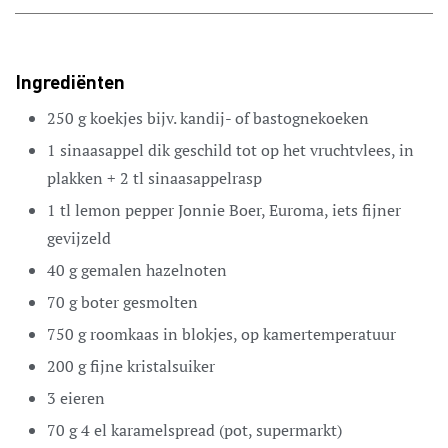
Ingrediënten
250
g
koekjes
bijv. kandij- of bastognekoeken
1
sinaasappel
dik geschild tot op het vruchtvlees, in
plakken + 2 tl sinaasappelrasp
1
tl
lemon pepper
Jonnie Boer, Euroma, iets fijner
gevijzeld
40
g
gemalen hazelnoten
70
g
boter
gesmolten
750
g
roomkaas
in blokjes, op kamertemperatuur
200
g
fijne kristalsuiker
3
eieren
70
g
4 el karamelspread (pot, supermarkt)