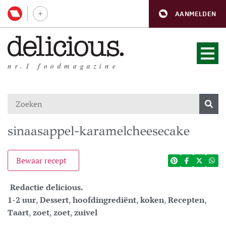
AANMELDEN
nr.1 foodmagazine
sinaasappel-karamelcheesecake
Bewaar recept
Redactie delicious.
1-2 uur
,
Dessert
,
hoofdingrediënt
,
koken
,
Recepten
,
Taart
,
zoet
,
zoet
,
zuivel