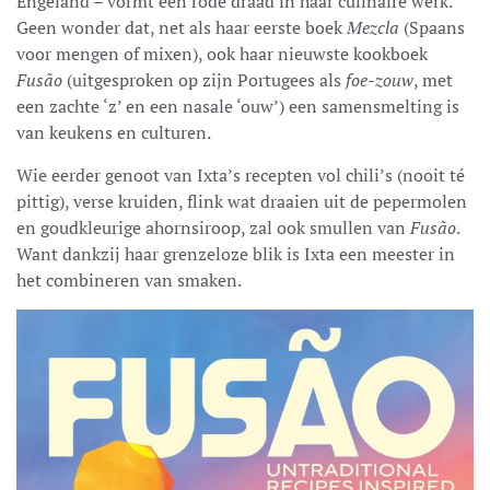
Engeland – vormt een rode draad in haar culinaire werk.
Geen wonder dat, net als haar eerste boek
Mezcla
(Spaans
voor mengen of mixen), ook haar nieuwste kookboek
Fusão
(uitgesproken op zijn Portugees als
foe-zouw
, met
een zachte ‘z’ en een nasale ‘ouw’) een samensmelting is
van keukens en culturen.
Wie eerder genoot van Ixta’s recepten vol chili’s (nooit té
pittig), verse kruiden, flink wat draaien uit de pepermolen
en goudkleurige ahornsiroop, zal ook smullen van
Fusão
.
Want dankzij haar grenzeloze blik is Ixta een meester in
het combineren van smaken.