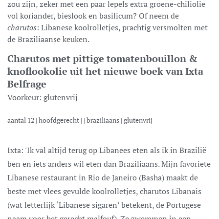
zou zijn, zeker met een paar lepels extra groene-chiliolie
vol koriander, bieslook en basilicum? Of neem de
charutos
: Libanese koolrolletjes, prachtig versmolten met
de Braziliaanse keuken.
Charutos met pittige tomatenbouillon &
knoflookolie uit het nieuwe boek van Ixta
Belfrage
Voorkeur:
glutenvrij
aantal
12
|
hoofdgerecht
| |
braziliaans
|
glutenvrij
Ixta: 'Ik val altijd terug op Libanees eten als ik in Brazilië
ben en iets anders wil eten dan Braziliaans. Mijn favoriete
Libanese restaurant in Rio de Janeiro (Basha) maakt de
beste met vlees gevulde koolrolletjes, charutos Libanais
(wat letterlijk ‘Libanese sigaren’ betekent, de Portugese
naam voor het gerecht malfouf). Ze zwemmen in een