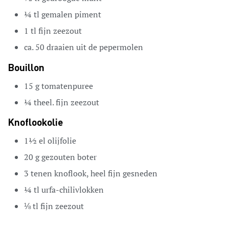
¼
tl
gemalen piment
1
tl
fijn zeezout
ca. 50 draaien uit de pepermolen
Bouillon
15
g
tomatenpuree
¼
theel. fijn zeezout
Knoflookolie
1½
el
olijfolie
20
g
gezouten boter
3
tenen
knoflook,
heel fijn gesneden
¼
tl
urfa-chilivlokken
⅛
tl
fijn zeezout