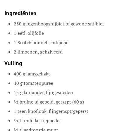
Ingrediënten
250
g
regenboogsnijbiet of gewone snijbiet
1
eetl. olijfolie
1
Scotch bonnet-chilipeper
2
limoenen,
gehalveerd
Vulling
400
g
lamsgehakt
40
g
tomatenpuree
15
g
koriander,
fijngesneden
½
bruine ui
gepeld, geraspt (60 g)
1
teen
knoflook,
fijngeraspt/geperst
½
tl
mild kerriepoeder
½
tl
gedroogde munt