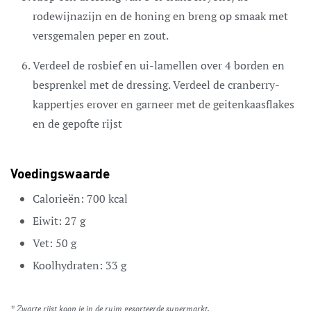
rodewijnazijn en de honing en breng op smaak met
versgemalen peper en zout.
Verdeel de rosbief en ui-lamellen over 4 borden en
besprenkel met de dressing. Verdeel de cranberry-
kappertjes erover en garneer met de geitenkaasflakes
en de gepofte rijst
Voedingswaarde
Calorieën:
700
kcal
Eiwit:
27
g
Vet:
50
g
Koolhydraten:
33
g
* Zwarte rijst koop je in de ruim gesorteerde supermarkt.