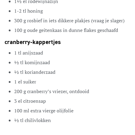
1½
el
rodewijnazijn
1-2
tl
honing
300
g
rosbief
in iets dikkere plakjes (vraag je slager)
100
g
oude geitenkaas
in dunne flakes geschaafd
cranberry-kappertjes
1
tl
anijszaad
½
tl
komijnzaad
½
tl
korianderzaad
1
el
suiker
200
g
cranberry’s
vriezer, ontdooid
3
el
citroensap
100
ml
extra vierge olijfolie
½
tl
chilivlokken