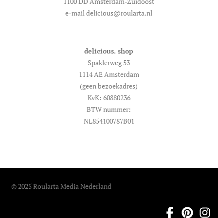
1100 DD Amsterdam-Zuidoost
e-mail delicious@roularta.nl
delicious. shop
Spaklerweg 53
1114 AE Amsterdam
(geen bezoekadres)
KvK: 60880236
BTW nummer:
NL854100787B01
© 2025 Roularta Media Nederland