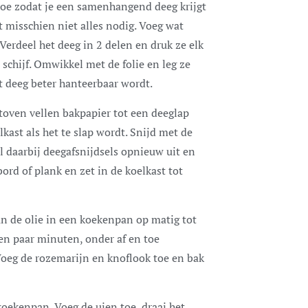
 toe zodat je een samenhangend deeg krijgt
t misschien niet alles nodig. Voeg wat
. Verdeel het deeg in 2 delen en druk ze elk
e schijf. Omwikkel met de folie en leg ze
t deeg beter hanteerbaar wordt.
toven vellen bakpapier tot een deeglap
kast als het te slap wordt. Snijd met de
ol daarbij deegafsnijdsels opnieuw uit en
bord of plank en zet in de koelkast tot
van de olie in een koekenpan op matig tot
en paar minuten, onder af en toe
oeg de rozemarijn en knoflook toe en bak
 koekenpan. Voeg de uien toe, draai het