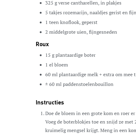
325
g
verse cantharellen,
in plakjes
5
takjes rozemarijn,
naaldjes gerist en fi
1
teen
knoflook,
geperst
2
middelgrote uien,
fijngesneden
Roux
15
g
plantaardige boter
1
el
bloem
60
ml
plantaardige melk + extra om mee t
± 60 ml paddenstoelenbouillon
Instructies
Doe de bloem in een grote kom en roer er 
Voeg de boterblokjes toe en snijd ze met 
kruimelig mengsel krijgt. Meng in een ko