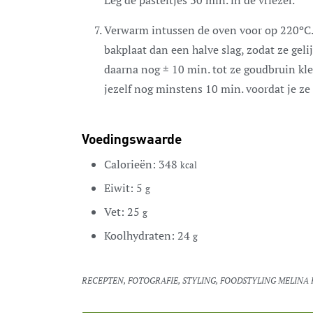
Verwarm intussen de oven voor op 220ºC. 
bakplaat dan een halve slag, zodat ze geli
daarna nog ± 10 min. tot ze goudbruin kle
jezelf nog minstens 10 min. voordat je ze 
Voedingswaarde
Calorieën:
348
kcal
Eiwit:
5
g
Vet:
25
g
Koolhydraten:
24
g
RECEPTEN, FOTOGRAFIE, STYLING, FOODSTYLING MELIN