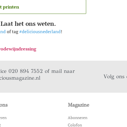
t printen
 Laat het ons weten.
and
of tag
#deliciousnederland
!
 rodewijndressing
vice 020 894 7552 of mail naar
Volg ons 
ciousmagazine.nl
ons
Magazine
eren
Abonneren
t
Colofon