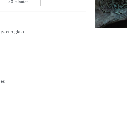
50
minuten
v. een glas)
jes