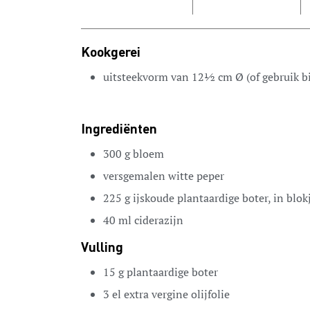
Kookgerei
uitsteekvorm van 12½ cm Ø (of gebruik bij
Ingrediënten
300
g
bloem
versgemalen witte peper
225
g
ijskoude plantaardige boter,
in blok
40
ml
ciderazijn
Vulling
15
g
plantaardige boter
3
el
extra vergine olijfolie