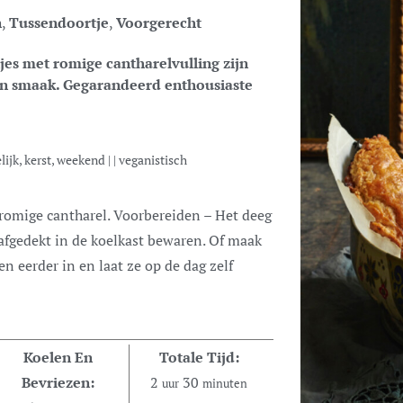
n
,
Tussendoortje
,
Voorgerecht
jes met romige cantharel­vulling zijn
 in smaak. Gegarandeerd enthousiaste
elijk, kerst, weekend
| |
veganistisch
afgedekt in de koelkast bewaren. Of maak
en eerder in en laat ze op de dag zelf
Koelen En
Totale Tijd:
Bevriezen:
2
30
uur
minuten