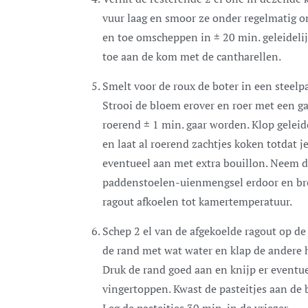
vuur laag en smoor ze onder regelmatig o
en toe omscheppen in ± 20 min. geleidelij
toe aan de kom met de cantharellen.
Smelt voor de roux de boter in een steelp
Strooi de bloem erover en roer met een ga
roerend ± 1 min. gaar worden. Klop geleid
en laat al roerend zachtjes koken totdat je
eventueel aan met extra bouillon. Neem de
paddenstoelen-uienmengsel erdoor en bre
ragout afkoelen tot kamertemperatuur.
Schep 2 el van de afgekoelde ragout op de 
de rand met wat water en klap de andere h
Druk de rand goed aan en knijp er eventu
vingertoppen. Kwast de pasteitjes aan de
Leg de pasteitjes 30 min. in de vriezer.