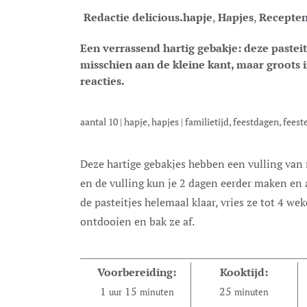
Redactie delicious.
hapje
,
Hapjes
,
Recepte
Een verrassend hartig gebakje: deze pasteit
misschien aan de kleine kant, maar groots
reacties.
aantal
10
|
hapje, hapjes
|
familietijd, feestdagen, feest
Deze hartige gebakjes hebben een vulling van romige cantharel. Voorbereiden – Het deeg
en de vulling kun je 2 dagen eerder maken en 
de pasteitjes helemaal klaar, vries ze tot 4 wek
ontdooien en bak ze af.
Voorbereiding:
Kooktijd:
1
15
25
uur
minuten
minuten