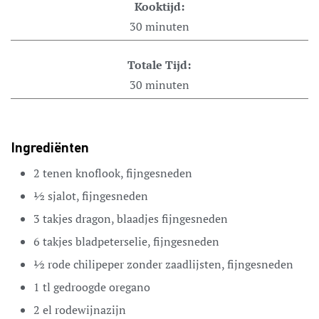
Kooktijd:
30
minuten
Totale Tijd:
30
minuten
Ingrediënten
2
tenen
knoflook,
fijngesneden
½
sjalot,
fijngesneden
3
takjes dragon,
blaadjes fijngesneden
6
takjes bladpeterselie,
fijngesneden
½
rode chilipeper
zonder zaadlijsten, fijngesneden
1
tl
gedroogde oregano
2
el
rodewijnazijn