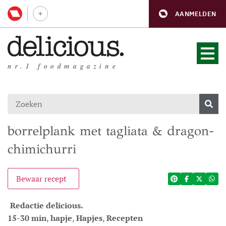
AANMELDEN
nr.1 foodmagazine
borrelplank met tagliata & dragon-
chimichurri
Bewaar recept
Redactie delicious.
15-30 min
,
hapje
,
Hapjes
,
Recepten