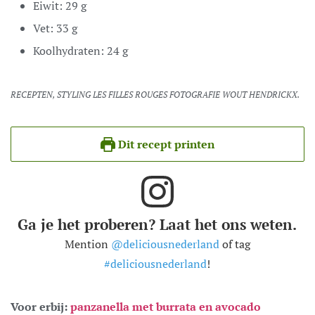
Eiwit:
29
g
Vet:
33
g
Koolhydraten:
24
g
RECEPTEN, STYLING LES FILLES ROUGES FOTOGRAFIE WOUT HENDRICKX.
Dit recept printen
Ga je het proberen? Laat het ons weten.
Mention
@deliciousnederland
of tag
#deliciousnederland
!
Voor erbij:
panzanella met burrata en avocado