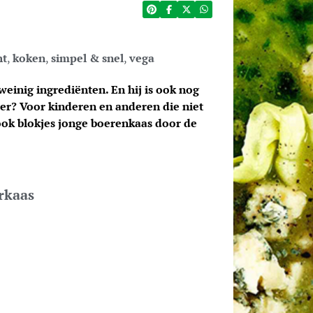
ht
,
koken
,
simpel & snel
,
vega
einig ingrediënten. En hij is ook nog
eer? Voor kinderen en anderen die niet
ook blokjes
jonge boerenkaas door de
rkaas