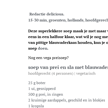
Redactie delicious.
15-30 min
,
groenten
,
hollands
,
hoofdgerec
Deze superlekkere soep maak je met maar w
eens in een halfuur klaar, wat wil je nog m
van
pittige
blauwaderkaas houden,
kun je 
soep
doen.
Nog een vega preisoep?
soep van prei en sla met blauwade
hoofdgerecht (4 personen) | vegetarisch
25 g boter
1 ui, gesnipperd
500 g prei, in ringen
2 kruimige aardappels, geschild en in blokjes
1 kropsla