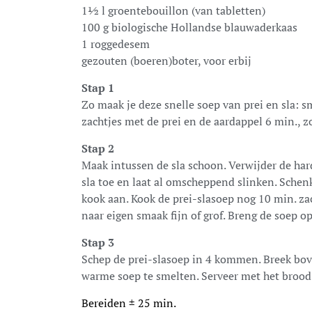
1½ l groentebouillon (van tabletten)
100 g biologische Hollandse blauwaderkaas
1 roggedesem
gezouten (boeren)boter, voor erbij
Stap 1
Zo maak je deze snelle soep van prei en sla: s
zachtjes met de prei en de aardappel 6 min., z
Stap 2
Maak intussen de sla schoon. Verwijder de har
sla toe en laat al omscheppend slinken. Schen
kook aan. Kook de prei-slasoep nog 10 min. za
naar eigen smaak fijn of grof. Breng de soep o
Stap 3
Schep de prei-slasoep in 4 kommen. Breek bov
warme soep te smelten. Serveer met het brood 
Bereiden ± 25 min.