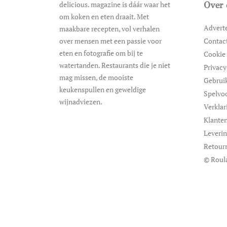
delicious. magazine is dáár waar het
Over 
om koken en eten draait. Met
Advert
maakbare recepten, vol verhalen
over mensen met een passie voor
Contac
eten en fotografie om bij te
Cookie 
watertanden. Restaurants die je niet
Privacy
mag missen, de mooiste
Gebrui
keukenspullen en geweldige
Spelvo
wijnadviezen.
Verklar
Klanten
Leveri
Retour
© Roul