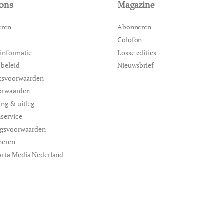
ons
Magazine
eren
Abonneren
t
Colofon
informatie
Losse edities
 beleid
Nieuwsbrief
ksvoorwaarden
orwaarden
ing & uitleg
service
ngsvoorwaarden
neren
arta Media Nederland