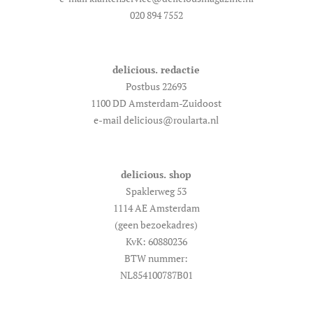
020 894 7552
delicious. redactie
Postbus 22693
1100 DD Amsterdam-Zuidoost
e-mail delicious@roularta.nl
delicious. shop
Spaklerweg 53
1114 AE Amsterdam
(geen bezoekadres)
KvK: 60880236
BTW nummer:
NL854100787B01