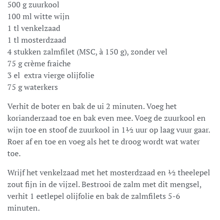
500 g zuurkool
100 ml witte wijn
1 tl venkelzaad
1 tl mosterdzaad
4 stukken zalmfilet (MSC, à 150 g), zonder vel
75 g crème fraiche
3 el extra vierge olijfolie
75 g waterkers
Verhit de boter en bak de ui 2 minuten. Voeg het
korianderzaad toe en bak even mee. Voeg de zuurkool en
wijn toe en stoof de zuurkool in 1½ uur op laag vuur gaar.
Roer af en toe en voeg als het te droog wordt wat water
toe.
Wrijf het venkelzaad met het mosterdzaad en ½ theelepel
zout fijn in de vijzel. Bestrooi de zalm met dit mengsel,
verhit 1 eetlepel olijfolie en bak de zalmfilets 5-6
minuten.