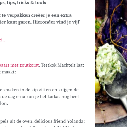
ps
,
tips, tricks & tools
t te verpakken creëer je een extra
r kunt garen. Hieronder vind je vijf
ei…
baars met zoutkorst
. Testkok Machtelt laat
t maakt:
le smaken in de kip zitten en krijgen de
 de dag erna kun je het karkas nog heel
lon.
pels uit de oven. delicious.friend Yolanda: