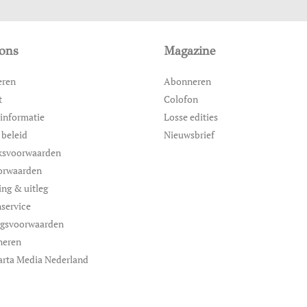
ons
Magazine
eren
Abonneren
t
Colofon
informatie
Losse edities
 beleid
Nieuwsbrief
ksvoorwaarden
orwaarden
ing & uitleg
service
ngsvoorwaarden
neren
arta Media Nederland