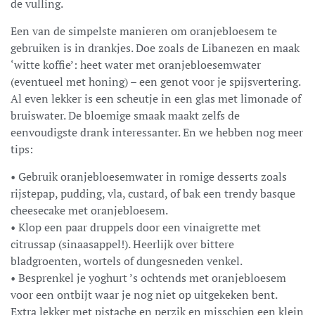
de vulling.
Een van de simpelste manieren om oranjebloesem te
gebruiken is in drankjes. Doe zoals de Libanezen en maak
‘witte koffie’: heet water met oranjebloesemwater
(eventueel met honing) – een genot voor je spijsvertering.
Al even lekker is een scheutje in een glas met limonade of
bruiswater. De bloemige smaak maakt zelfs de
eenvoudigste drank interessanter. En we hebben nog meer
tips:
• Gebruik oranjebloesemwater in romige desserts zoals
rijstepap, pudding, vla, custard, of bak een trendy basque
cheesecake met oranjebloesem.
• Klop een paar druppels door een vinaigrette met
citrussap (sinaasappel!). Heerlijk over bittere
bladgroenten, wortels of dungesneden venkel.
• Besprenkel je yoghurt ’s ochtends met oranjebloesem
voor een ontbijt waar je nog niet op uitgekeken bent.
Extra lekker met pistache en perzik en misschien een klein