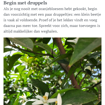
Begin met druppels
Als je nog nooit met oranjebloesem hebt gekookt, begin
dan voorzichtig met een paar druppeltjes: een klein beetje
is vaak al voldoende. Proef of je het lekker vindt en voeg
daarna pas meer toe. Spreekt voor zich, maar toevoegen is
altijd makkelijker dan weghalen.