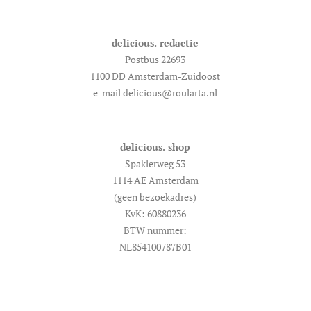
delicious. redactie
Postbus 22693
1100 DD Amsterdam-Zuidoost
e-mail delicious@roularta.nl
delicious. shop
Spaklerweg 53
1114 AE Amsterdam
(geen bezoekadres)
KvK: 60880236
BTW nummer:
NL854100787B01