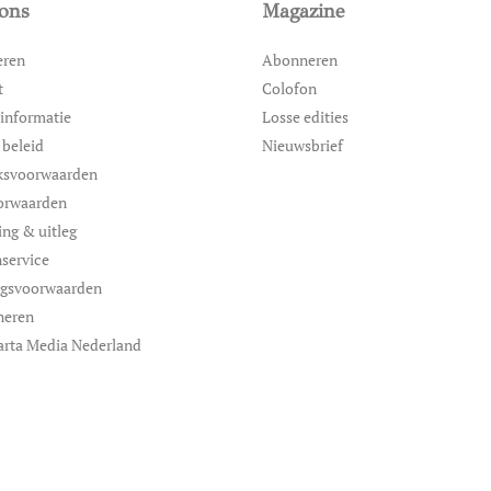
ons
Magazine
eren
Abonneren
t
Colofon
informatie
Losse edities
 beleid
Nieuwsbrief
ksvoorwaarden
orwaarden
ing & uitleg
service
ngsvoorwaarden
neren
arta Media Nederland