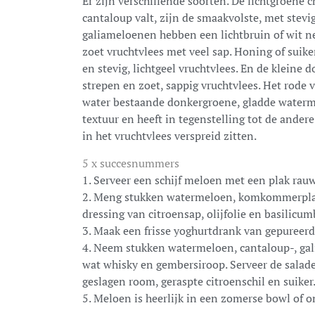
Er zijn verschillende soorten. De lichtgroene
cantaloup valt, zijn de smaakvolste, met stevi
galiameloenen hebben een lichtbruin of wit n
zoet vruchtvlees met veel sap. Honing of suik
en stevig, lichtgeel vruchtvlees. En de kleine
strepen en zoet, sappig vruchtvlees. Het rode 
water bestaande donkergroene, gladde waterm
textuur en heeft in tegenstelling tot de ander
in het vruchtvlees verspreid zitten.
5 x succesnummers
1. Serveer een schijf meloen met een plak rauw
2. Meng stukken watermeloen, komkommerplak
dressing van citroensap, olijfolie en basilicum
3. Maak een frisse yoghurtdrank van gepureer
4. Neem stukken watermeloen, cantaloup-, ga
wat whisky en gembersiroop. Serveer de sala
geslagen room, geraspte citroenschil en suiker
5. Meloen is heerlijk in een zomerse bowl of o