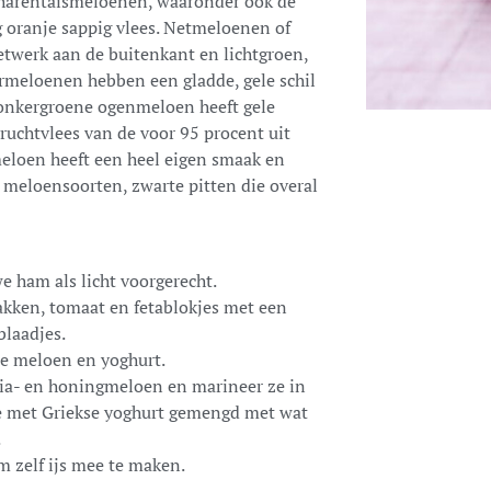
 charentaismeloenen, waaronder ook de
g oranje sappig vlees. Netmeloenen of
etwerk aan de buitenkant en lichtgroen,
ermeloenen hebben een gladde, gele schil
 donkergroene ogenmeloen heeft gele
vruchtvlees van de voor 95 procent uit
eloen heeft een heel eigen smaak en
e meloensoorten, zwarte pitten die overal
e ham als licht voorgerecht.
ken, tomaat en fetablokjes met een
blaadjes.
de meloen en yoghurt.
lia- en honingmeloen en marineer ze in
de met Griekse yoghurt gemengd met wat
.
m zelf ijs mee te maken.