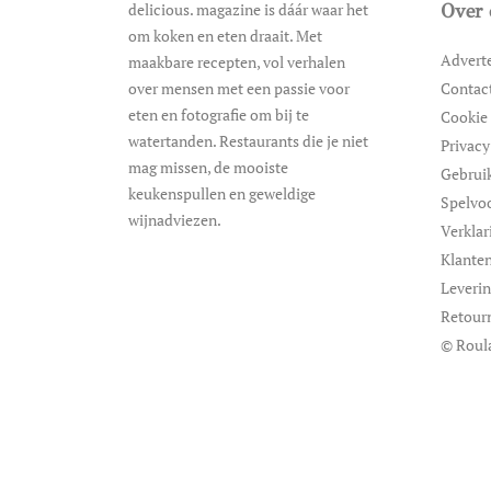
delicious. magazine is dáár waar het
Over 
om koken en eten draait. Met
Advert
maakbare recepten, vol verhalen
over mensen met een passie voor
Contac
eten en fotografie om bij te
Cookie 
watertanden. Restaurants die je niet
Privacy
mag missen, de mooiste
Gebrui
keukenspullen en geweldige
Spelvo
wijnadviezen.
Verklar
Klanten
Leveri
Retour
© Roul