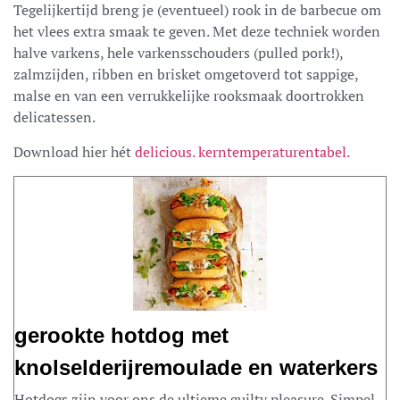
Tegelijkertijd breng je (eventueel) rook in de barbecue om
het vlees extra smaak te geven. Met deze techniek worden
halve varkens, hele varkensschouders (pulled pork!),
zalmzijden, ribben en brisket omgetoverd tot sappige,
malse en van een verrukkelijke rooksmaak doortrokken
delicatessen.
Download hier hét
delicious. kerntemperaturentabel.
gerookte hotdog met
knolselderijremoulade en waterkers
Hotdogs zijn voor ons de ultieme guilty pleasure. Simpel,