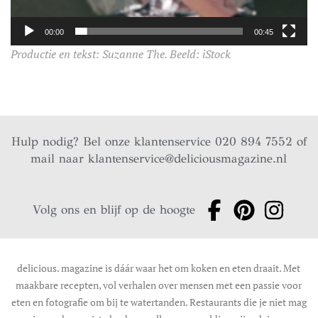
00:00
00:45
Productie en tekst: Suzanne The. Beeld: iStock
Hulp nodig? Bel onze klantenservice 020 894 7552 of
mail naar
klantenservice@deliciousmagazine.nl
Volg ons en blijf op de hoogte
delicious. magazine is dáár waar het om koken en eten draait. Met
maakbare recepten, vol verhalen over mensen met een passie voor
eten en fotografie om bij te watertanden. Restaurants die je niet mag