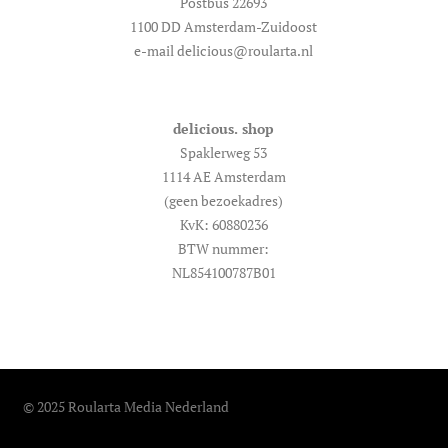
Postbus 22693
1100 DD Amsterdam-Zuidoost
e-mail delicious@roularta.nl
delicious. shop
Spaklerweg 53
1114 AE Amsterdam
(geen bezoekadres)
KvK: 60880236
BTW nummer:
NL854100787B01
© 2025 Roularta Media Nederland