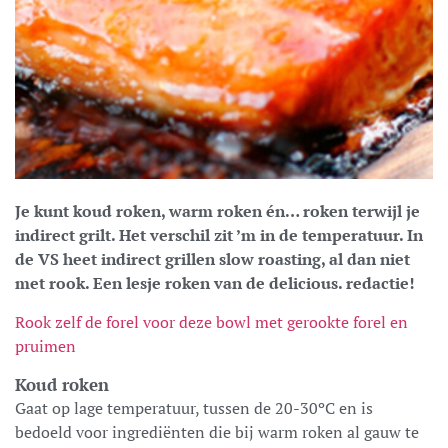
Je kunt koud roken, warm roken én… roken terwijl je
indirect grilt. Het verschil zit ’m in de temperatuur. In
de VS heet indirect grillen slow roasting, al dan niet
met rook. Een lesje roken van de delicious. redactie!
Rook zelf de forel voor deze bowl met gerookte forel en
pruimen
Koud roken
Gaat op lage temperatuur, tussen de 20-30ºC en is
bedoeld voor ingrediënten die bij warm roken al gauw te