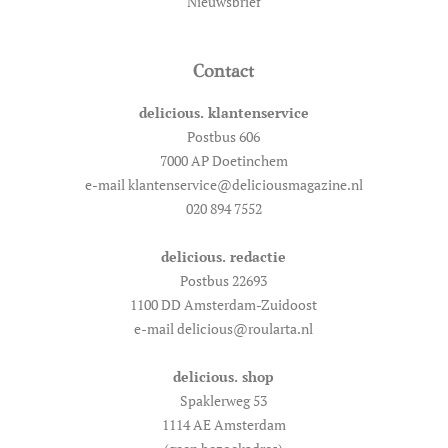
Nieuwsbrief
Contact
delicious. klantenservice
Postbus 606
7000 AP Doetinchem
e-mail klantenservice@deliciousmagazine.nl
020 894 7552
delicious. redactie
Postbus 22693
1100 DD Amsterdam-Zuidoost
e-mail delicious@roularta.nl
delicious. shop
Spaklerweg 53
1114 AE Amsterdam