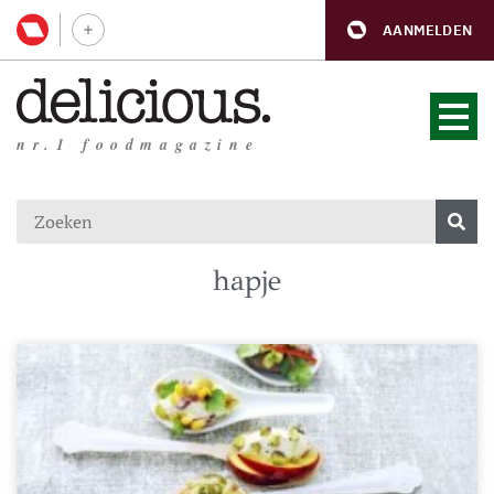
AANMELDEN
nr.1 foodmagazine
hapje