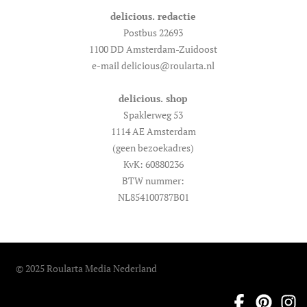
delicious. redactie
Postbus 22693
1100 DD Amsterdam-Zuidoost
e-mail delicious@roularta.nl
delicious. shop
Spaklerweg 53
1114 AE Amsterdam
(geen bezoekadres)
KvK: 60880236
BTW nummer:
NL854100787B01
© 2025 Roularta Media Nederland