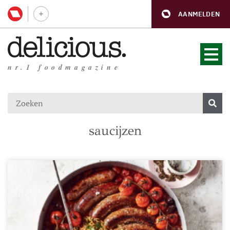
AANMELDEN
nr.1 foodmagazine
saucijzen