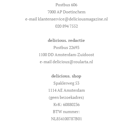
Postbus 606
7000 AP Doetinchem
e-mail klantenservice@deliciousmagazine.nl
020 894 7552
delicious. redactie
Postbus 22693
1100 DD Amsterdam-Zuidoost
e-mail delicious@roularta.nl
delicious. shop
Spaklerweg 53
1114 AE Amsterdam
(geen bezoekadres)
KvK: 60880236
BTW nummer:
NL854100787B01