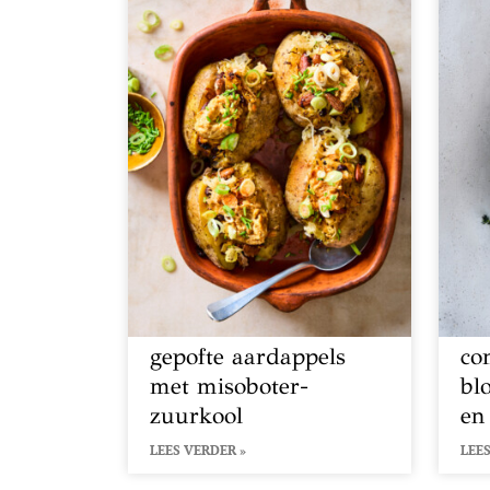
gepofte aardappels
co
met misoboter-
bl
zuurkool
en
LEES VERDER »
LEES