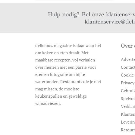
Hulp nodig? Bel onze klantenser
klantenservice@del
delicious. magazine is dáár waar het
Over 
om koken en eten draait. Met
Advert
maakbare recepten, vol verhalen
over mensen met een passie voor
Contac
eten en fotografie om bij te
Cookie 
watertanden. Restaurants die je niet
Privacy
mag missen, de mooiste
Gebrui
keukenspullen en geweldige
Spelvo
wijnadviezen.
Verklar
Klanten
Leveri
Retour