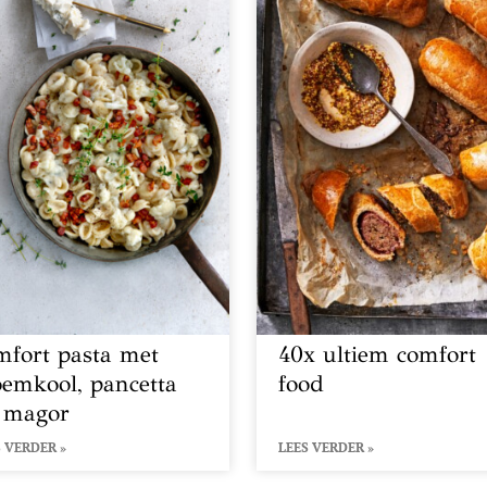
mfort pasta met
40x ultiem comfort
oemkool, pancetta
food
 magor
 VERDER »
LEES VERDER »