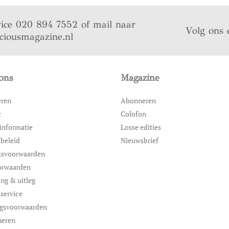
vice 020 894 7552 of mail naar
Volg ons 
iciousmagazine.nl
ons
Magazine
eren
Abonneren
t
Colofon
informatie
Losse edities
 beleid
Nieuwsbrief
ksvoorwaarden
orwaarden
ing & uitleg
service
ngsvoorwaarden
neren