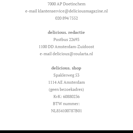
7000 AP Doetinchem
e-mail klantenservice@deliciousmagazine.nl
020 894 7552
delicious. redactie
Postbus 22693
1100 DD Amsterdam-Zuidoost
e-mail delicious@roularta.nl
delicious. shop
Spaklerweg 53
1114 AE Amsterdam
(geen bezoekadres)
KvK: 60880236
BTW nummer:
NL854100787B01