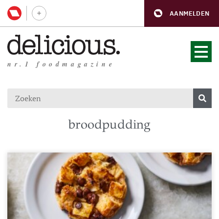
AANMELDEN
nr.1 foodmagazine
broodpudding