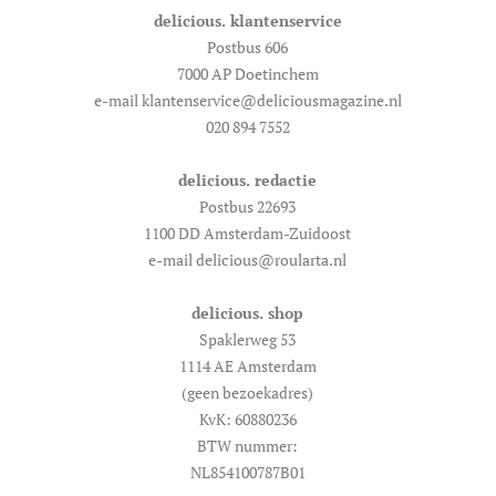
delicious. klantenservice
Postbus 606
7000 AP Doetinchem
e-mail klantenservice@deliciousmagazine.nl
020 894 7552
delicious. redactie
Postbus 22693
1100 DD Amsterdam-Zuidoost
e-mail delicious@roularta.nl
delicious. shop
Spaklerweg 53
1114 AE Amsterdam
(geen bezoekadres)
KvK: 60880236
BTW nummer:
NL854100787B01