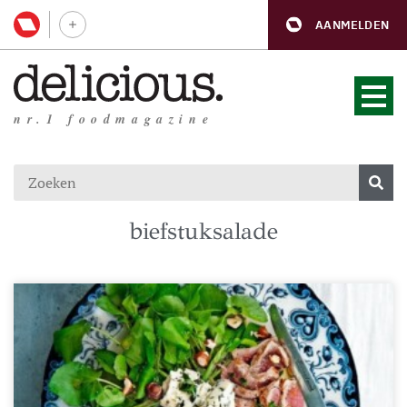
AANMELDEN
nr.1 foodmagazine
biefstuksalade