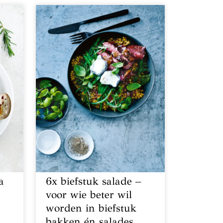
a
6x biefstuk salade –
voor wie beter wil
worden in biefstuk
bakken én salades