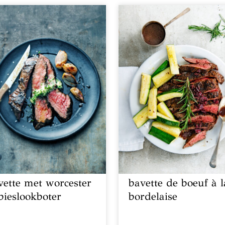
vette met worcester
bavette de boeuf à l
bieslookboter
bordelaise