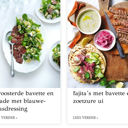
roosterde bavette en
fajita’s met bavette
lade met blauwe-
zoetzure ui
asdressing
 VERDER »
LEES VERDER »