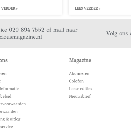
 VERDER »
LEES VERDER »
vice 020 894 7552 of mail naar
Volg ons 
iciousmagazine.nl
ons
Magazine
eren
Abonneren
t
Colofon
informatie
Losse edities
 beleid
Nieuwsbrief
ksvoorwaarden
orwaarden
ing & uitleg
service