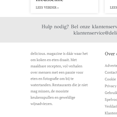
LEES VERDER »
LEES
Hulp nodig? Bel onze klantenser
klantenservice@del
delicious. magazine is dáár waar het
Over 
om koken en eten draait. Met
Advert
maakbare recepten, vol verhalen
over mensen met een passie voor
Contac
eten en fotografie om bij te
Cookie 
watertanden. Restaurants die je niet
Privacy
mag missen, de mooiste
Gebrui
keukenspullen en geweldige
Spelvo
wijnadviezen.
Verklar
Klanten