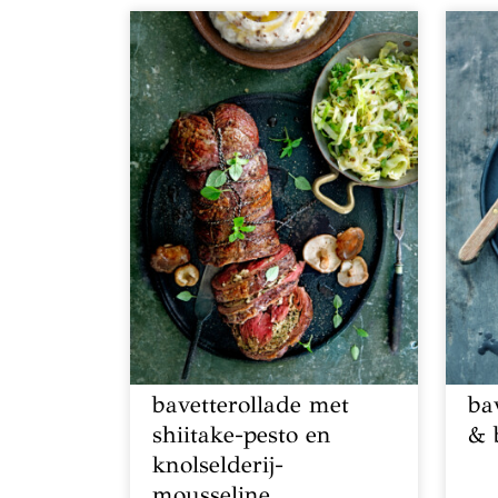
bavetterollade met
ba
shiitake-pesto en
& 
knolselderij-
mousseline