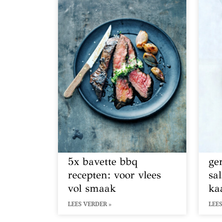
5x bavette bbq
ge
recepten: voor vlees
sa
vol smaak
ka
LEES VERDER »
LEES