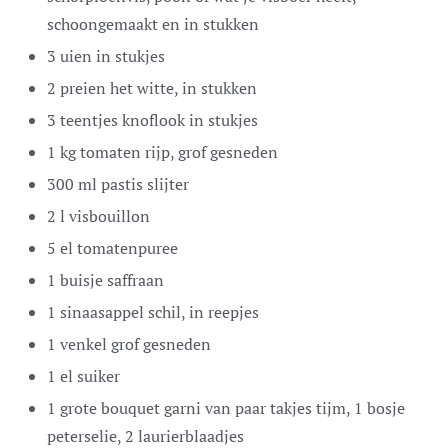
schoongemaakt en in stukken
3
uien
in stukjes
2
preien
het witte, in stukken
3
teentjes
knoflook
in stukjes
1
kg
tomaten
rijp, grof gesneden
300
ml
pastis
slijter
2
l
visbouillon
5
el
tomatenpuree
1
buisje
saffraan
1
sinaasappel
schil, in reepjes
1
venkel
grof gesneden
1
el
suiker
1
grote
bouquet garni
van paar takjes tijm, 1 bosje
peterselie, 2 laurierblaadjes