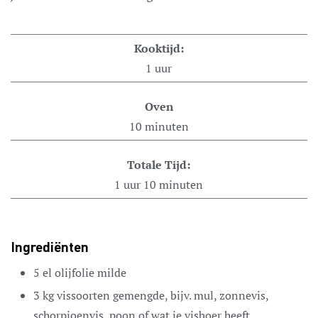
Kooktijd:
1
uur
Oven
10
minuten
Totale Tijd:
1
uur
10
minuten
Ingrediënten
5
el
olijfolie
milde
3
kg
vissoorten
gemengde, bijv. mul, zonnevis,
schorpioenvis, poon of wat je visboer heeft,