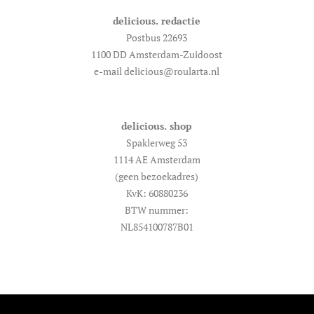
delicious. redactie
Postbus 22693
1100 DD Amsterdam-Zuidoost
e-mail delicious@roularta.nl
delicious. shop
Spaklerweg 53
1114 AE Amsterdam
(geen bezoekadres)
KvK: 60880236
BTW nummer:
NL854100787B01