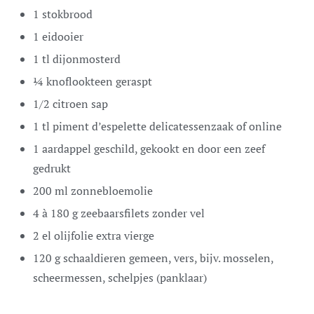
1
stokbrood
1
eidooier
1
tl
dijonmosterd
¼
knoflookteen
geraspt
1/2
citroen
sap
1
tl
piment d’espelette
delicatessenzaak of online
1
aardappel
geschild, gekookt en door een zeef
gedrukt
200
ml
zonnebloemolie
4
à 180 g
zeebaarsfilets
zonder vel
2
el
olijfolie
extra vierge
120
g
schaaldieren
gemeen, vers, bijv. mosselen,
scheermessen, schelpjes (panklaar)