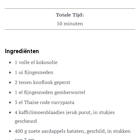
Totale Tijd:
50
minuten
Ingrediënten
1
volle el
kokosolie
1
ui
fijngesneden
2
tenen
knoflook
geperst
1
el
fijngesneden gemberwortel
3
el
Thaise rode currypasta
4
kaffirlimoenblaadjes
jeruk purut, in stukjes
gescheurd
400
g
zoete aardappels
bataten, geschild, in stukken
van 3 cm