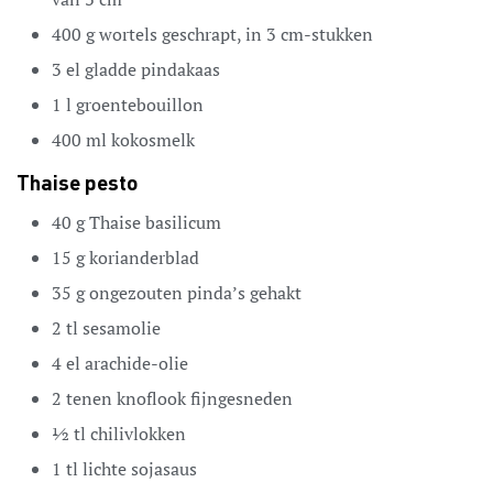
400
g
wortels
geschrapt, in 3 cm-stukken
3
el
gladde pindakaas
1
l
groentebouillon
400
ml
kokosmelk
Thaise pesto
40
g
Thaise basilicum
15
g
korianderblad
35
g
ongezouten pinda’s
gehakt
2
tl
sesamolie
4
el
arachide-olie
2
tenen
knoflook
fijngesneden
½
tl
chilivlokken
1
tl
lichte sojasaus