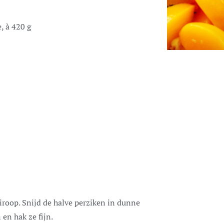
, à 420 g
iroop. Snijd de halve perziken in dunne
 en hak ze fijn.