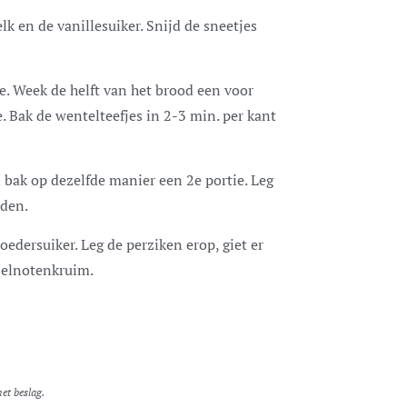
lk en de vanillesuiker. Snijd de sneetjes
ie. Week de helft van het brood een voor
e. Bak de wentelteefjes in 2-3 min. per kant
n bak op dezelfde manier een 2e portie. Leg
rden.
oedersuiker. Leg de perziken erop, giet er
zelnotenkruim.
et beslag.