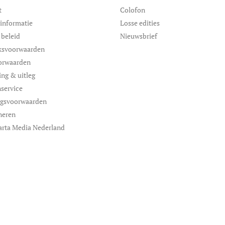
t
Colofon
informatie
Losse edities
 beleid
Nieuwsbrief
ksvoorwaarden
orwaarden
ing & uitleg
service
ngsvoorwaarden
neren
arta Media Nederland