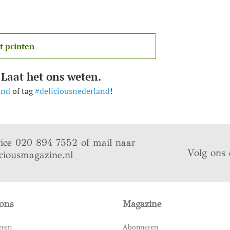
t printen
 Laat het ons weten.
and
of tag
#deliciousnederland
!
vice 020 894 7552 of mail naar
Volg ons 
ciousmagazine.nl
ons
Magazine
eren
Abonneren