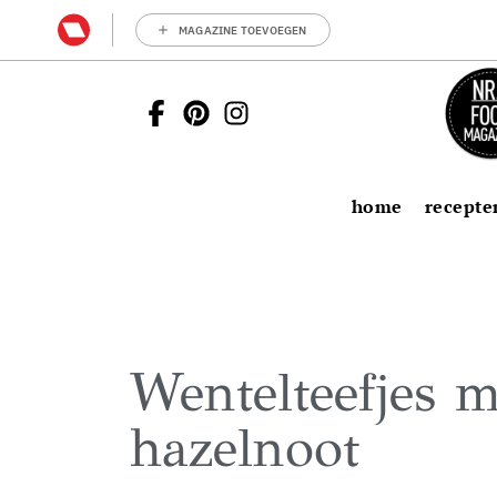
MAGAZINE TOEVOEGEN
home
recepte
Wentelteefjes m
hazelnoot