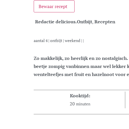
Bewaar recept
Redactie delicious.
Ontbijt
,
Recepten
aantal
4
|
ontbijt
|
weekend
| |
Zo makkelijk, zo heerlijk en zo nostalgisch. De lekkerste wentelteefjes zijn nog een
beetje zompig vanbinnen maar wel lekker k
wentelteefjes met fruit en hazelnoot voor e
Kooktijd:
20
minuten