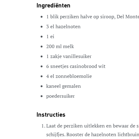
Ingrediënten
1
blik
perziken
halve op siroop, Del Monte
3
el
hazelnoten
1
ei
200
ml
melk
1
zakje
vanillesuiker
6
sneetjes
casinobrood
wit
4
el
zonnebloemolie
kaneel
gemalen
poedersuiker
Instructies
Laat de perziken uitlekken en bewaar de s
schijfjes. Rooster de hazelnoten lichtbruin