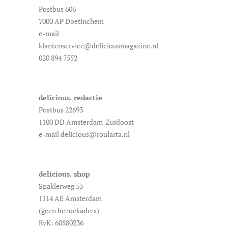
Postbus 606
7000 AP Doetinchem
e-mail
klantenservice@deliciousmagazine.nl
020 894 7552
delicious. redactie
Postbus 22693
1100 DD Amsterdam-Zuidoost
e-mail delicious@roularta.nl
delicious. shop
Spaklerweg 53
1114 AE Amsterdam
(geen bezoekadres)
KvK: 60880236