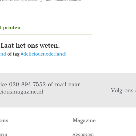
t printen
 Laat het ons weten.
and
of tag
#deliciousnederland
!
vice 020 894 7552 of mail naar
Volg ons 
ciousmagazine.nl
ons
Magazine
eren
Abonneren