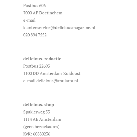
Postbus 606
7000 AP Doetinchem
e-mail
klantenservice@deliciousmagazine.nl
020 894 7552
delicious. redactie
Postbus 22693
1100 DD Amsterdam-Zuidoost
e-mail delicious@roularta.nl
delicious. shop
Spaklerweg 53
1114 AE Amsterdam
(geen bezoekadres)
KvK: 60880236