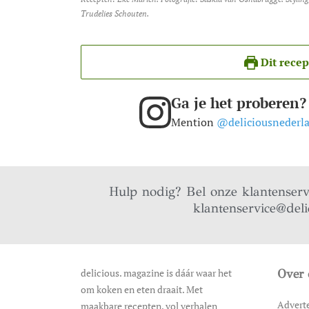
Trudelies Schouten.
Dit recep
Ga je het proberen?
Mention
@deliciousnederl
Hulp nodig? Bel onze klantenser
klantenservice@deli
delicious. magazine is dáár waar het
Over 
om koken en eten draait. Met
Advert
maakbare recepten, vol verhalen