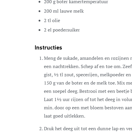
200
g
boter
kamertemperatuur
200
ml
lauwe melk
2
tl
olie
2
el
poedersuiker
Instructies
Meng de sukade, amandelen en rozijnen m
een nachtrekken. Schep af en toe om. Ze
gist, ½ tl zout, specerijen, melkpoeder en
150 g van de boter en de melk toe. Mix 
een soepel deeg. Bestrooi met een beetje b
Laat 1½ uur rijzen of tot het deeg in vo
min. door op een met bloem bestoven aanr
laat goed uitlekken.
Druk het deeg uit tot een dunne lap en ver