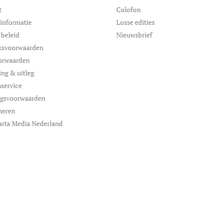
t
Colofon
informatie
Losse edities
 beleid
Nieuwsbrief
ksvoorwaarden
orwaarden
ing & uitleg
service
ngsvoorwaarden
neren
arta Media Nederland