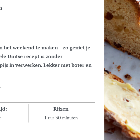
n
ele Duitse recept is zonder
spijs in verwerken. Lekker met boter en
.
jd:
Rijzen
1
30
r
uur
minuten