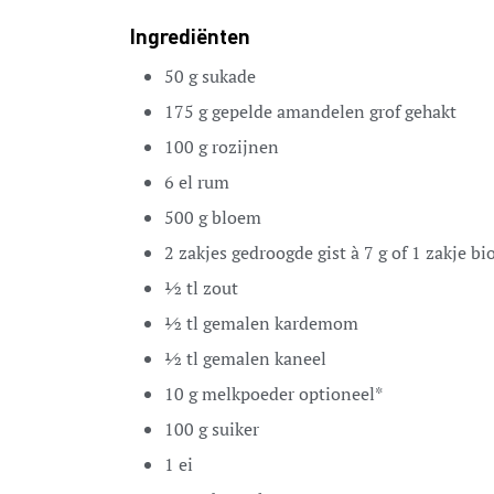
Ingrediënten
50
g
sukade
175
g
gepelde amandelen
grof gehakt
100
g
rozijnen
6
el
rum
500
g
bloem
2
zakjes gedroogde gist à 7 g
of 1 zakje bi
½
tl
zout
½
tl
gemalen kardemom
½
tl
gemalen kaneel
10
g
melkpoeder
optioneel*
100
g
suiker
1
ei