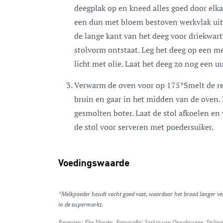
deegplak op en kneed alles goed door elkaa
een dun met bloem bestoven werkvlak uit
de lange kant van het deeg voor driekwart
stolvorm ontstaat. Leg het deeg op een me
licht met olie. Laat het deeg zo nog een uu
Verwarm de oven voor op 175°Smelt de rest
bruin en gaar in het midden van de oven. 
gesmolten boter. Laat de stol afkoelen en 
de stol voor serveren met poedersuiker.
Voedingswaarde
*Melkpoeder houdt vocht goed vast, waardoor het brood langer vers blijft. Ook geeft het een rijkere smaak. Melkpoeder koop je
in de supermarkt.
Recepten: Eke Mariën. Fotografie: Saskia van Osnabrugge. Styling: Désirée van Dijk. Bereiding: Ajda Mehmet. Productie: