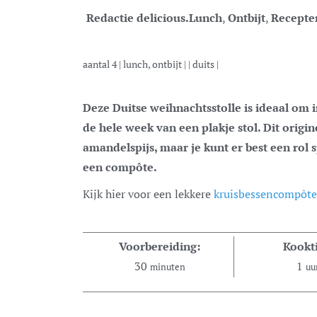
Redactie delicious.
Lunch
,
Ontbijt
,
Recepte
aantal
4
|
lunch, ontbijt
| |
duits
|
Deze Duitse weihnachtsstolle is ideaal om in het weekend te maken – zo geniet je
de hele week van een plakje stol. Dit origin
amandelspijs, maar je kunt er best een rol 
een compôte.
Kijk hier voor een lekkere
kruisbessencompôte
Voorbereiding:
Kookti
30
1
minuten
uu