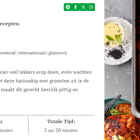
ecepten
, weekend
|
internationaal
|
glutenvrij
t deze harissakip met groenten zit je de
aakt dit gerecht heerlijk pittig en
n
Totale Tijd:
2
20
inuten
uur
minuten