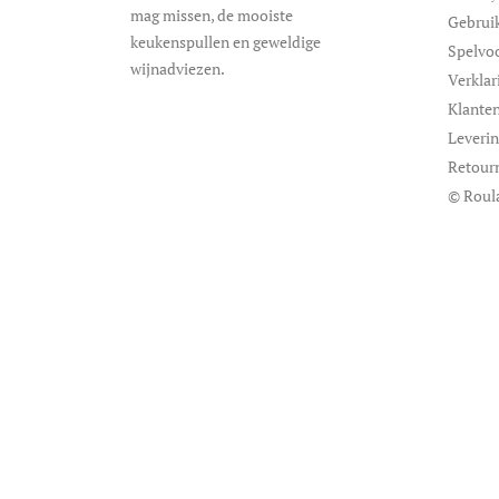
mag missen, de mooiste
Gebrui
keukenspullen en geweldige
Spelvo
wijnadviezen.
Verklar
Klanten
Leveri
Retour
© Roul