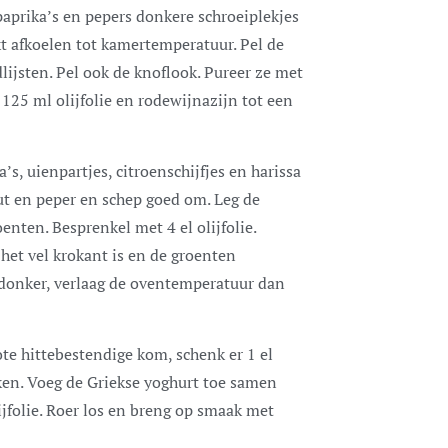
paprika’s en pepers donkere schroeiplekjes
kt afkoelen tot kamertemperatuur. Pel de
dlijsten. Pel ook de knoflook. Pureer ze met
 125 ml olijfolie en rodewijnazijn tot een
’s, uienpartjes, citroenschijfjes en harissa
ut en peper en schep goed om. Leg de
nten. Besprenkel met 4 el olijfolie.
 het vel krokant is en de groenten
 donker, verlaag de oventemperatuur dan
te hittebestendige kom, schenk er 1 el
ken. Voeg de Griekse yoghurt toe samen
ijfolie. Roer los en breng op smaak met