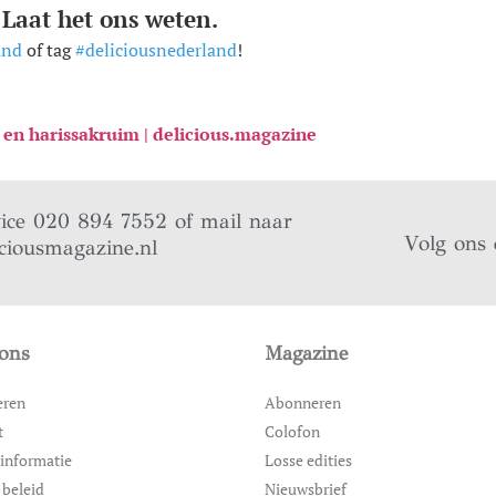
 Laat het ons weten.
and
of tag
#deliciousnederland
!
en harissakruim | delicious.magazine
vice 020 894 7552 of mail naar
Volg ons 
ciousmagazine.nl
ons
Magazine
eren
Abonneren
t
Colofon
informatie
Losse edities
 beleid
Nieuwsbrief