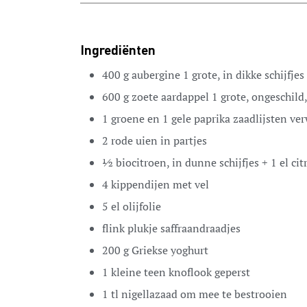
Ingrediënten
400
g
aubergine
1 grote, in dikke schijfjes
600
g
zoete aardappel
1 grote, ongeschild
1
groene en 1 gele paprika
zaadlijsten ver
2
rode uien
in partjes
½
biocitroen, in dunne schijfjes + 1 el ci
4
kippendijen met vel
5
el
olijfolie
flink plukje saffraandraadjes
200
g
Griekse yoghurt
1
kleine teen knoflook
geperst
1
tl
nigellazaad
om mee te bestrooien