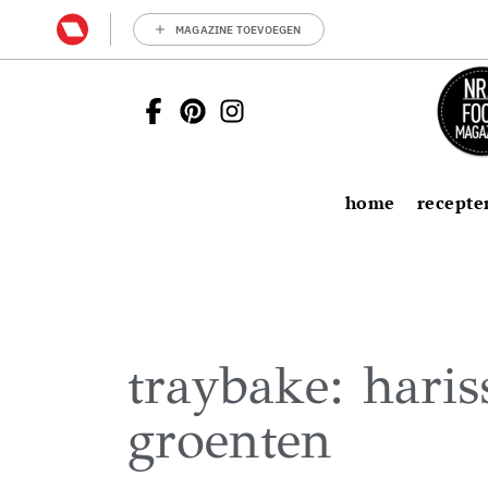
MAGAZINE TOEVOEGEN
home
recepte
traybake: hari
groenten