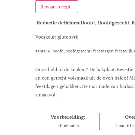
Bewaar recept
Redactie delicious.
Hoofd
,
Hoofdgerecht
,
R
Voorkeur:
glutenvrij
aantal
4
|
hoofd, hoofdgerecht
|
feestdagen, feestelijk
Onze held in de keuken? De bakplaat. Kwestie van veel lekkers erop doen, even wachten
en een gerecht volsmaak uit de oven halen! Me
feestdagen gebakken. De marinade van harissa m
smaakvol.
Voorbereiding:
Ove
50
1
30
minuten
uur
m