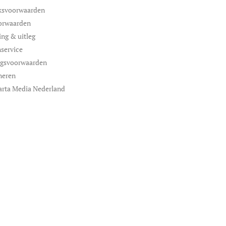
ksvoorwaarden
orwaarden
ing & uitleg
service
ngsvoorwaarden
neren
arta Media Nederland