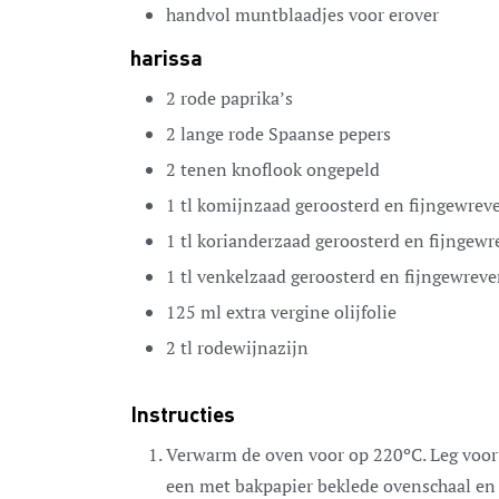
handvol
muntblaadjes
voor erover
harissa
2
rode paprika’s
2
lange rode Spaanse pepers
2
tenen
knoflook
ongepeld
1
tl
komijnzaad
geroosterd en fijngewrev
1
tl
korianderzaad
geroosterd en fijngewr
1
tl
venkelzaad
geroosterd en fijngewrev
125
ml
extra vergine olijfolie
2
tl
rodewijnazijn
Instructies
Verwarm de oven voor op 220ºC. Leg voor 
een met bakpapier beklede ovenschaal en 