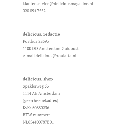
klantenservice@deliciousmagazine.nl
020 894 7552
delicious. redactie
Postbus 22693
1100 DD Amsterdam-Zuidoost
e-mail delicious@roularta.nl
delicious. shop
Spaklerweg 53
1114 AE Amsterdam
(geen bezoekadres)
KvK: 60880236
BTW nummer:
NL854100787B01