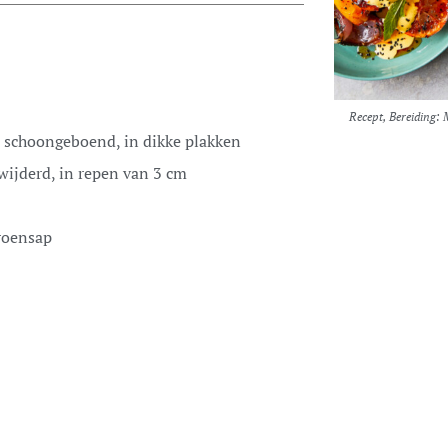
Recept, Bereiding: 
, schoongeboend, in dikke plakken
wijderd, in repen van 3 cm
troensap