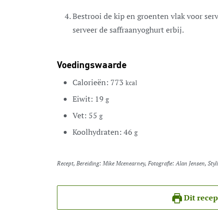
Bestrooi de kip en groenten vlak voor ser
serveer de saffraanyoghurt erbij.
Voedingswaarde
Calorieën:
773
kcal
Eiwit:
19
g
Vet:
55
g
Koolhydraten:
46
g
Recept, Bereiding: Mike Mcenearney, Fotografie: Alan Jensen, Styl
Dit recep