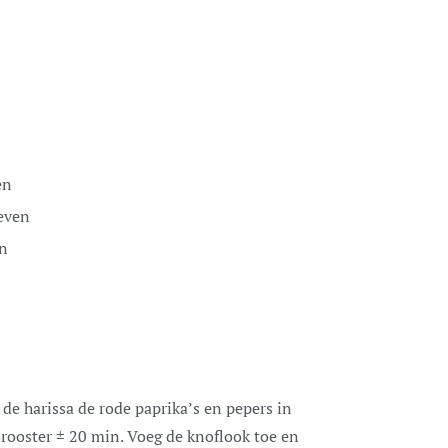
en
even
en
de harissa de rode paprika’s en pepers in
rooster ± 20 min. Voeg de knoflook toe en