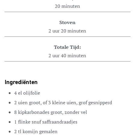
20
minuten
Stoven
2
uur
20
minuten
Totale Tijd:
2
uur
40
minuten
Ingrediënten
4
el
olijfolie
2
uien
groot, of 3 kleine uien, grof gesnipperd
8
kipkarbonades
groot, zonder vel
1
flinke snuf
saffraandraadjes
2
tl
komijn
gemalen