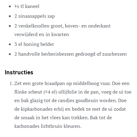
½
tl
kaneel
2
sinaasappels
sap
2
venkelknollen
groot, boven- en onderkant
verwijderd en in kwarten
3
el
honing
helder
2
handvolle
berberisbessen
gedroogd of zuurbessen
Instructies
Zet een grote braadpan op middelhoog vuur. Doe een
flinke scheut (±4 el) ollijfolie in de pan, voeg de ui toe
en bak glazig tot de randjes goudbruin worden. Doe
de kipkarbonades erbij en bedek ze met de ui zodat
de smaak in het vlees kan trekken. Bak tot de
karbonades lichtbruin kleuren.