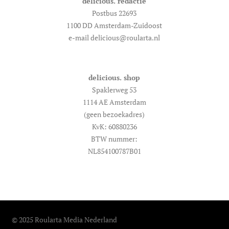
delicious. redactie
Postbus 22693
1100 DD Amsterdam-Zuidoost
e-mail delicious@roularta.nl
delicious. shop
Spaklerweg 53
1114 AE Amsterdam
(geen bezoekadres)
KvK: 60880236
BTW nummer:
NL854100787B01
© 2025 Roularta Media Nederland