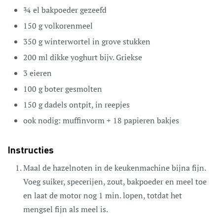
¾
el
bakpoeder
gezeefd
150
g
volkorenmeel
350
g
winterwortel
in grove stukken
200
ml
dikke yoghurt
bijv. Griekse
3
eieren
100
g
boter
gesmolten
150
g
dadels
ontpit, in reepjes
ook nodig:
muffinvorm
+ 18 papieren bakjes
Instructies
Maal de hazelnoten in de keukenmachine bijna fijn.
Voeg suiker, specerijen, zout, bakpoeder en meel toe
en laat de motor nog 1 min. lopen, totdat het
mengsel fijn als meel is.