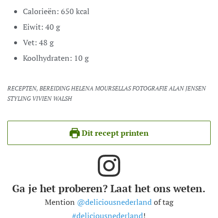
Calorieën:
650
kcal
Eiwit:
40
g
Vet:
48
g
Koolhydraten:
10
g
RECEPTEN, BEREIDING HELENA MOURSELLAS FOTOGRAFIE ALAN JENSEN
STYLING VIVIEN WALSH
Dit recept printen
Ga je het proberen? Laat het ons weten.
Mention
@deliciousnederland
of tag
#deliciousnederland
!