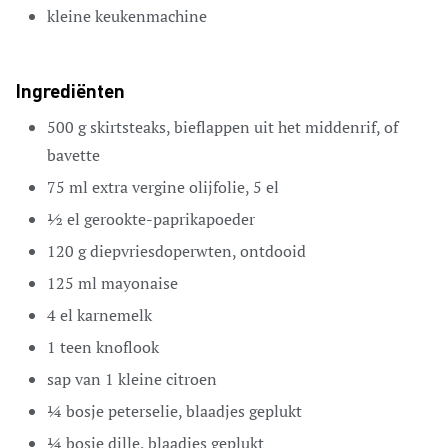
kleine keukenmachine
Ingrediënten
500
g
skirtsteaks,
bieflappen uit het middenrif, of
bavette
75
ml
extra vergine olijfolie,
5 el
½
el
gerookte-paprikapoeder
120
g
diepvriesdoperwten,
ontdooid
125
ml
mayonaise
4
el
karnemelk
1
teen
knoflook
sap van 1 kleine citroen
¼
bosje peterselie,
blaadjes geplukt
¼
bosje dille,
blaadjes geplukt