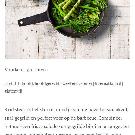
Voorkeur:
glutenvrij
aantal
4
|
hoofd, hoofdgerecht
|
weekend, zomer
|
internationaal
|
glutenvrij
Skirtsteak is het stoere broertje van de bavette: smaakvol,
snel gegrild en perfect voor op de barbecue. Combineer
het met een frisse salade van gegrilde bimi en asperges en
een romige doperwtendressing, en je hebt het ultieme