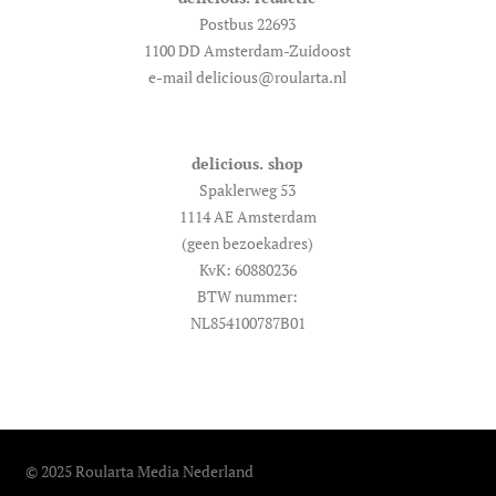
Postbus 22693
1100 DD Amsterdam-Zuidoost
e-mail delicious@roularta.nl
delicious. shop
Spaklerweg 53
1114 AE Amsterdam
(geen bezoekadres)
KvK: 60880236
BTW nummer:
NL854100787B01
© 2025 Roularta Media Nederland