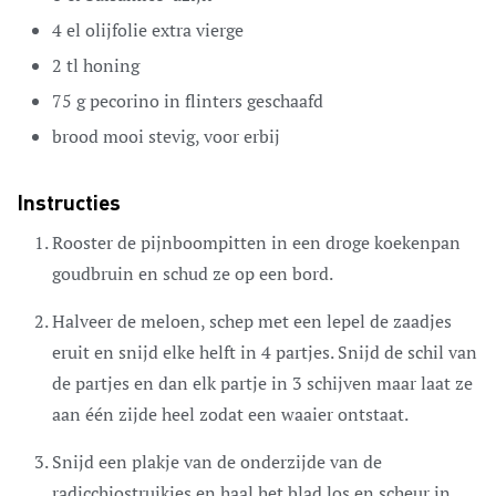
4
el
olijfolie
extra vierge
2
tl
honing
75
g
pecorino
in flinters geschaafd
brood
mooi stevig, voor erbij
Instructies
Rooster de pijnboompitten in een droge koekenpan
goudbruin en schud ze op een bord.
Halveer de meloen, schep met een lepel de zaadjes
eruit en snijd elke helft in 4 partjes. Snijd de schil van
de partjes en dan elk partje in 3 schijven maar laat ze
aan één zijde heel zodat een waaier ontstaat.
Snijd een plakje van de onderzijde van de
radicchiostruikjes en haal het blad los en scheur in