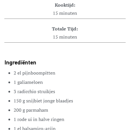
Kooktijd:
15
minuten
Totale Tijd:
15
minuten
Ingrediënten
2
el
pijnboompitten
1
galiameloen
3
radicchio
struikjes
150
g
snijbiet
jonge blaadjes
200
g
parmaham
1
rode ui
in halve ringen
1
el
balsamico-azijn