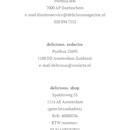
Postbus 606
7000 AP Doetinchem
e-mail klantenservice@deliciousmagazine.nl
020 894 7552
delicious. redactie
Postbus 22693
1100 DD Amsterdam-Zuidoost
e-mail delicious@roularta.nl
delicious. shop
Spaklerweg 53
1114 AE Amsterdam
(geen bezoekadres)
KvK: 60880236
BTW nummer:
NL854100787B01